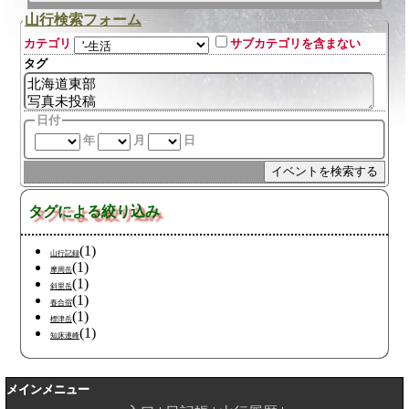
山行検索フォーム
カテゴリ
サブカテゴリを含まない
タグ
日付
年
月
日
タグによる絞り込み
(1)
山行記録
(1)
摩周岳
(1)
斜里岳
(1)
春合宿
(1)
標津岳
(1)
知床連峰
メインメニュー