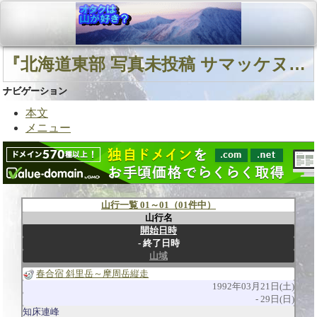
『北海道東部 写真未投稿 サマッケヌプリ山』に関連する山行
ナビゲーション
本文
メニュー
山行一覧 01～01（01件中）
山行名
開始日時
終了日時
山域
春合宿 斜里岳～摩周岳縦走
1992年03月21日(土)
29日(日)
知床連峰