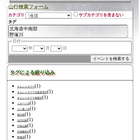
山行検索フォーム
カテゴリ
サブカテゴリを含まない
タグ
日付
年
月
日
タグによる絞り込み
(1)
オムシャヌプリ
(1)
オムシャヌプリ北面直登沢
(1)
オムシャヌプリ南面沢
(1)
ニオベツ川
(1)
上二股ノ沢
(1)
南日高
(1)
山行記録
(1)
日高山脈
(1)
日高幌別川
(1)
野塚岳