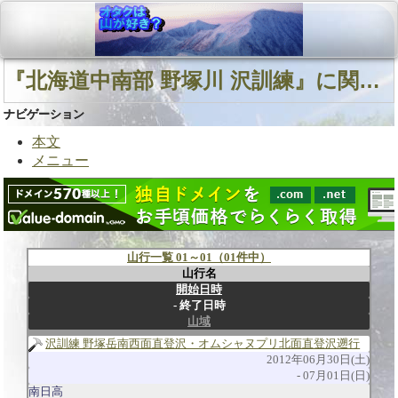
『北海道中南部 野塚川 沢訓練』に関連する山行
ナビゲーション
本文
メニュー
山行一覧 01～01（01件中）
山行名
開始日時
終了日時
山域
沢訓練 野塚岳南西面直登沢・オムシャヌプリ北面直登沢遡行
2012年06月30日(土)
07月01日(日)
南日高