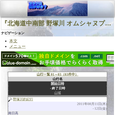
『北海道中南部 野塚川 オムシャヌプリ東峰東面直登沢』に関連する山行
ナビゲーション
本文
メニュー
山行一覧 01～03（03件中）
山行名
開始日時
終了日時
山域
野塚川釣紀行
2011年08月11日(木)
12日(金)
南日高