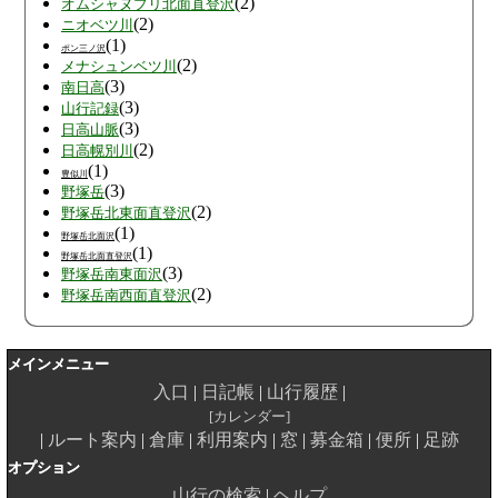
(2)
オムシャヌプリ北面直登沢
(2)
ニオベツ川
(1)
ポン三ノ沢
(2)
メナシュンベツ川
(3)
南日高
(3)
山行記録
(3)
日高山脈
(2)
日高幌別川
(1)
豊似川
(3)
野塚岳
(2)
野塚岳北東面直登沢
(1)
野塚岳北面沢
(1)
野塚岳北面直登沢
(3)
野塚岳南東面沢
(2)
野塚岳南西面直登沢
メインメニュー
入口
日記帳
山行履歴
カレンダー
ルート案内
倉庫
利用案内
窓
募金箱
便所
足跡
オプション
山行の検索
ヘルプ