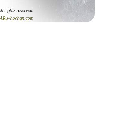
All rights reserved.
AR.whochan.com