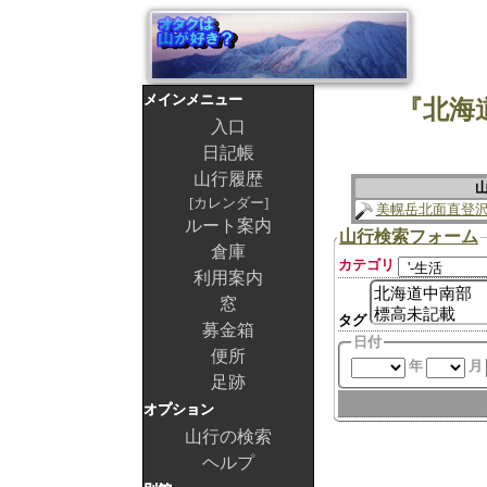
メインメニュー
『北海
入口
日記帳
山行履歴
カレンダー
美幌岳北面直登
ルート案内
山行検索フォーム
倉庫
カテゴリ
利用案内
窓
タグ
募金箱
日付
便所
年
月
足跡
オプション
山行の検索
ヘルプ