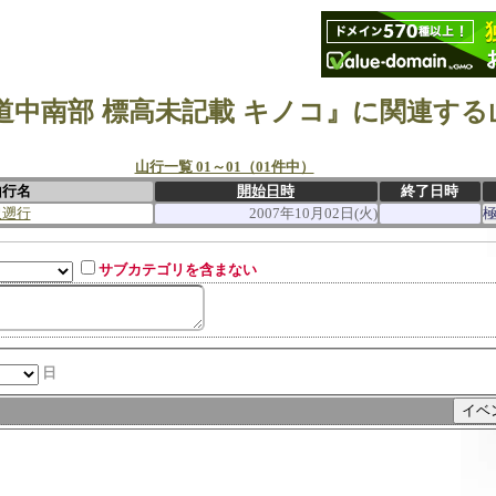
道中南部 標高未記載 キノコ』に関連する
山行一覧 01～01（01件中）
山行名
開始日時
終了日時
沢遡行
2007年10月02日(火)
サブカテゴリを含まない
日