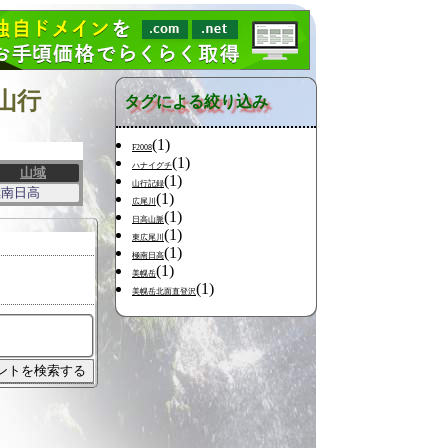
山行
タグによる絞り込み
(1)
F2008
(1)
ハナイグチ
山域
(1)
山行記録
極南日高
(1)
広尾川
(1)
日高山脈
(1)
東広尾川
(1)
極南日高
(1)
美幌岳
(1)
美幌岳北面直登沢