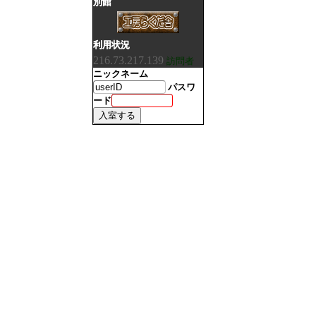
別館
利用状況
216.73.217.139
訪問者
ニックネーム
パスワ
ード