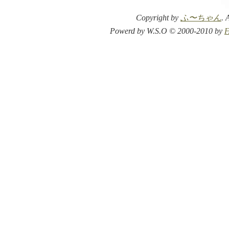
Copyright by
ふ〜ちゃん
. 
Powerd by W.S.O © 2000-2010 by
F