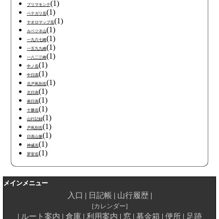
(1)
プリマモンテ
(1)
ペテガリ岳
(1)
ヤオロマップ岳
(1)
ルベツネ山
(1)
一九六七峰
(1)
一五九九峰
(1)
一八二三峰
(1)
中ノ岳
(1)
中日高
(1)
北戸蔦別岳
(1)
北日高
(1)
南日高
(1)
十勝岳
(1)
山行記録
(1)
戸蔦別岳
(1)
日高山脈
(1)
神威岳
(1)
芽室岳
メインメニュー
入口
日記帳
山行履歴
カレンダー
ルート案内
倉庫
利用案内
窓
募金箱
便所
足跡