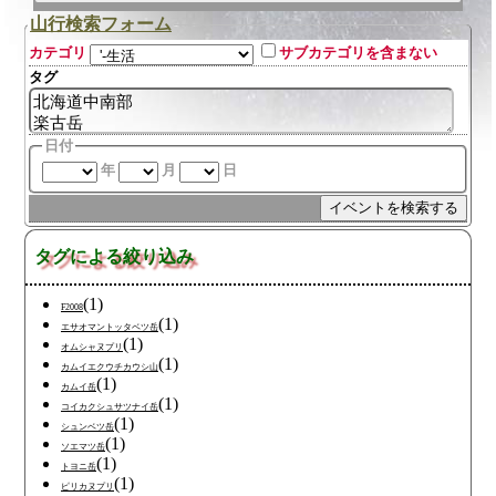
山行検索フォーム
カテゴリ
サブカテゴリを含まない
タグ
日付
年
月
日
タグによる絞り込み
(1)
F2008
(1)
エサオマントッタベツ岳
(1)
オムシャヌプリ
(1)
カムイエクウチカウシ山
(1)
カムイ岳
(1)
コイカクシュサツナイ岳
(1)
シュンベツ岳
(1)
ソエマツ岳
(1)
トヨニ岳
(1)
ピリカヌプリ