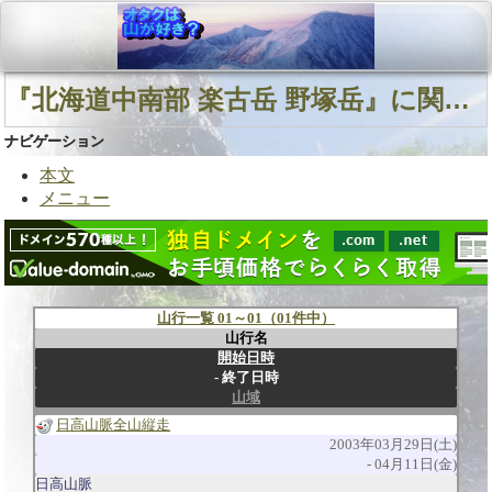
『北海道中南部 楽古岳 野塚岳』に関連する山行
ナビゲーション
本文
メニュー
山行一覧 01～01（01件中）
山行名
開始日時
終了日時
山域
日高山脈全山縦走
2003年03月29日(土)
04月11日(金)
日高山脈