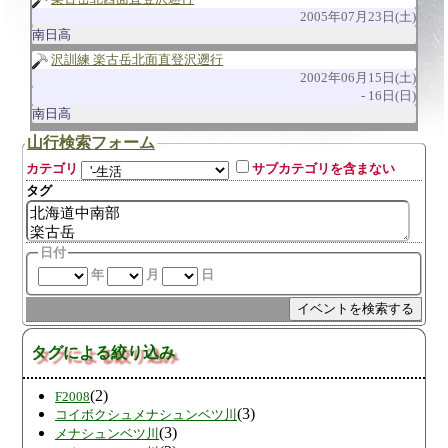
2005年07月23日(土)
南日高
沢訓練 楽古岳北面直登沢遡行
2002年06月15日(土)
16日(日)
南日高
山行検索フォーム
カテゴリ
サブカテゴリを含まない
タグ
日付
年
月
日
タグによる絞り込み
(2)
F2008
(3)
コイボクシュメナシュンベツ川
(3)
メナシュンベツ川