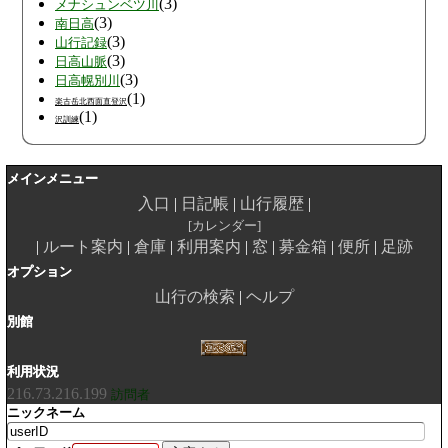
(3)
メナシュンベツ川
(3)
南日高
(3)
山行記録
(3)
日高山脈
(3)
日高幌別川
(1)
楽古岳北西面直登沢
(1)
沢訓練
メインメニュー
入口
日記帳
山行履歴
カレンダー
ルート案内
倉庫
利用案内
窓
募金箱
便所
足跡
オプション
山行の検索
ヘルプ
別館
利用状況
216.73.216.199
訪問者
ニックネーム