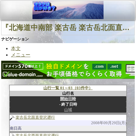
『北海道中南部 楽古岳 楽古岳北面直登沢』に関連する山行
ナビゲーション
本文
メニュー
山行一覧 01～03（03件中）
山行名
開始日時
終了日時
山域
楽古岳北面直登沢遡行
2008年09月29日(月)
南日高
楽古岳北西面直登沢遡行