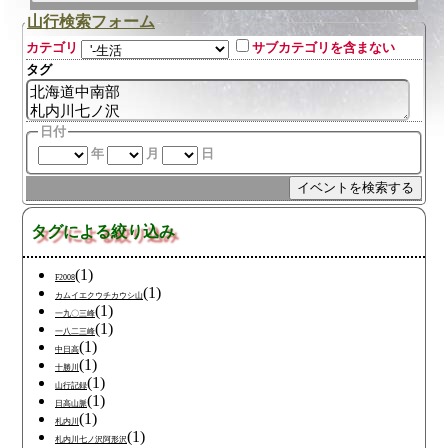
山行検索フォーム
カテゴリ
サブカテゴリを含まない
タグ
日付
年
月
日
タグによる絞り込み
(1)
F2008
(1)
カムイエクウチカウシ山
(1)
一九〇三峰
(1)
一八二三峰
(1)
中日高
(1)
十勝川
(1)
山行記録
(1)
日高山脈
(1)
札内川
(1)
札内川七ノ沢阿形沢