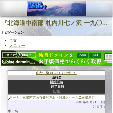
『北海道中南部 札内川七ノ沢 一九〇三峰南東面直登沢』に関連する山行
ナビゲーション
本文
メニュー
山行一覧 01～01（01件中）
山行名
開始日時
終了日時
山域
一九〇三峰南東面直登沢左沢・阿形沢～一八二三峰遡行
2007年09月21日(金)
24日(月)
中日高