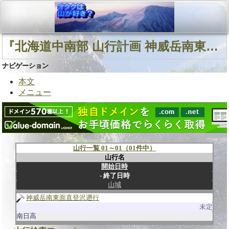
『北海道中南部 山行計画 神威岳南東面直登沢』に関連する山行
ナビゲーション
本文
メニュー
山行一覧 01～01（01件中）
山行名
開始日時
終了日時
山域
神威岳南東面直登沢遡行
未定
南日高