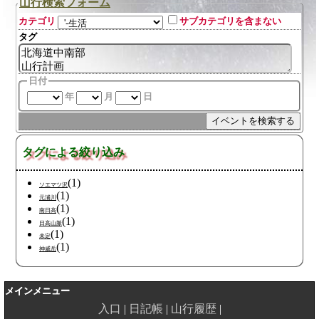
山行検索フォーム
カテゴリ
サブカテゴリを含まない
タグ
日付
年
月
日
タグによる絞り込み
(1)
ソエマツ沢
(1)
元浦川
(1)
南日高
(1)
日高山脈
(1)
未定
(1)
神威岳
メインメニュー
入口
日記帳
山行履歴