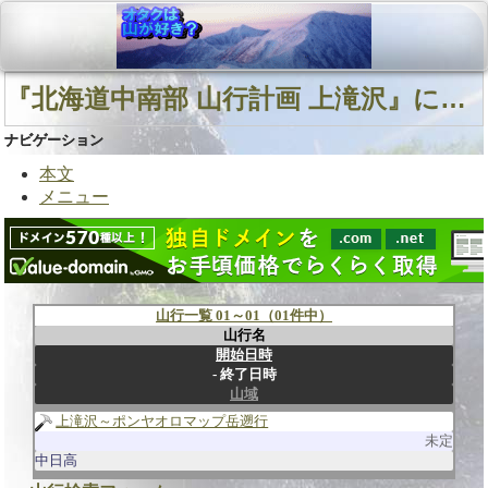
『北海道中南部 山行計画 上滝沢』に関連する山行
ナビゲーション
本文
メニュー
山行一覧 01～01（01件中）
山行名
開始日時
終了日時
山域
上滝沢～ポンヤオロマップ岳遡行
未定
中日高