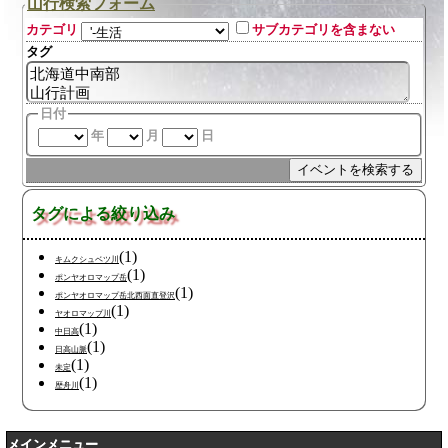
山行検索フォーム
カテゴリ
サブカテゴリを含まない
タグ
日付
年
月
日
タグによる絞り込み
(1)
キムクシュベツ川
(1)
ポンヤオロマップ岳
(1)
ポンヤオロマップ岳北西面直登沢
(1)
ヤオロマップ川
(1)
中日高
(1)
日高山脈
(1)
未定
(1)
歴舟川
メインメニュー