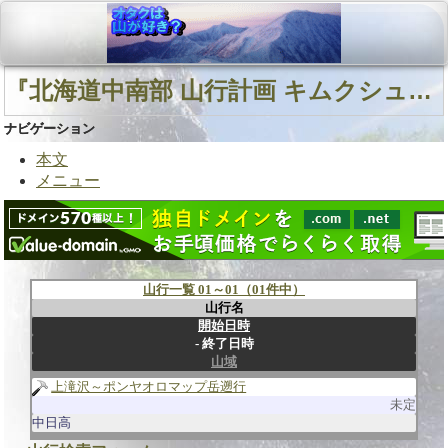
『北海道中南部 山行計画 キムクシュベツ川』に関連する山行
ナビゲーション
本文
メニュー
山行一覧 01～01（01件中）
山行名
開始日時
終了日時
山域
上滝沢～ポンヤオロマップ岳遡行
未定
中日高