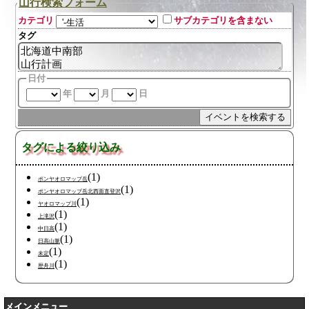
山行検索フォーム
カテゴリ
サブカテゴリを含まない
タグ
日付
年
月
日
タグによる絞り込み
(1)
ポンヤオロマップ岳
(1)
ポンヤオロマップ岳北西面直登沢
(1)
ヤオロマップ川
(1)
上滝沢
(1)
中日高
(1)
日高山脈
(1)
未定
(1)
歴舟川
メインメニュー