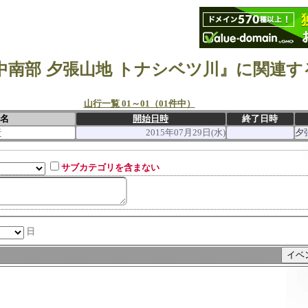
中南部 夕張山地 トナシベツ川』に関連す
山行一覧 01～01（01件中）
名
開始日時
終了日時
行
2015年07月29日(水)
夕
サブカテゴリを含まない
日