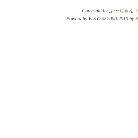
Copyright by
ふ〜ちゃん
. 
Powerd by W.S.O © 2000-2010 by
F