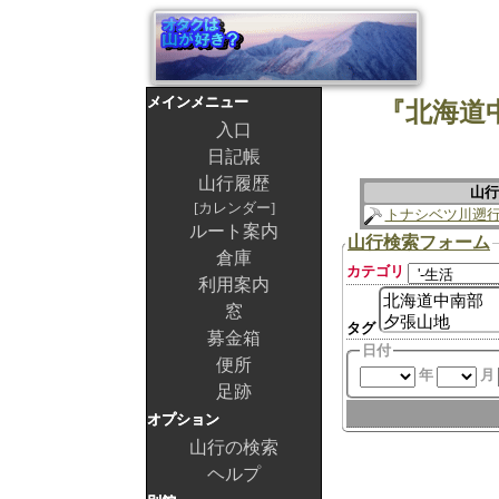
メインメニュー
『北海道
入口
日記帳
山行履歴
山行
カレンダー
トナシベツ川遡
ルート案内
山行検索フォーム
倉庫
カテゴリ
利用案内
窓
タグ
募金箱
日付
便所
年
月
足跡
オプション
山行の検索
ヘルプ