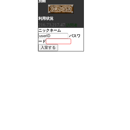
別館
利用状況
216.73.217.47
訪問者
ニックネーム
パスワ
ード