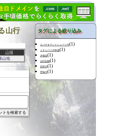
る山行
タグによる絞り込み
(1)
エバナオマントシュベツ川
(1)
トナシベツ川本流
山域
(1)
夕張岳
張山地
(1)
山行記録
(1)
石狩川
(1)
空知川