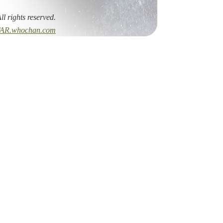
All rights reserved.
AR.whochan.com