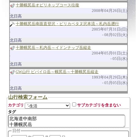
十勝幌尻岳オピリネップコース往復
2008年04月26日(土)
北日高
十勝幌尻岳南面直登沢・ピリカペタヌ沢本流～札内岳遡行
2005年07月31日(日)
08月02日(火)
北日高
十勝幌尻岳～札内岳～イドンナップ岳縦走
2004年05月01日(土)
05日(水)
北日高
GW山行 ピパイロ岳～幌尻岳～十勝幌尻岳縦走
1993年04月29日(木)
05月05日(水)
北日高
山行検索フォーム
カテゴリ
サブカテゴリを含まない
タグ
日付