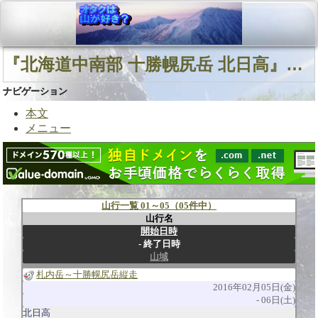
『北海道中南部 十勝幌尻岳 北日高』に関連する山行
ナビゲーション
本文
メニュー
山行一覧 01～05（05件中）
山行名
開始日時
終了日時
山域
札内岳～十勝幌尻岳縦走
2016年02月05日(金)
06日(土)
北日高