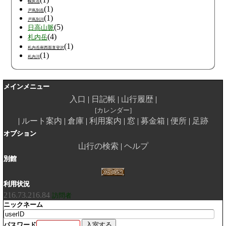
幌尻岳
(1)
戸蔦別岳
(1)
戸蔦別川
(5)
日高山脈
(4)
札内岳
(1)
札内岳南西面直登沢
(1)
札内川
メインメニュー
入口
日記帳
山行履歴
カレンダー
ルート案内
倉庫
利用案内
窓
募金箱
便所
足跡
オプション
山行の検索
ヘルプ
別館
利用状況
216.73.216.84
訪問者
ニックネーム
パスワード