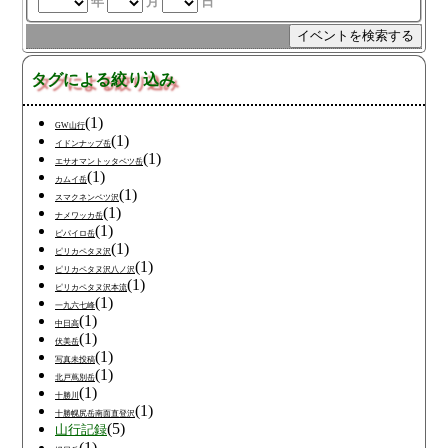
年
月
日
タグによる絞り込み
(1)
GW山行
(1)
イドンナップ岳
(1)
エサオマントッタベツ岳
(1)
カムイ岳
(1)
スマクネンベツ沢
(1)
ナメワッカ岳
(1)
ピパイロ岳
(1)
ピリカペタヌ沢
(1)
ピリカペタヌ沢八ノ沢
(1)
ピリカペタヌ沢本流
(1)
一九六七峰
(1)
中日高
(1)
伏美岳
(1)
写真未投稿
(1)
北戸蔦別岳
(1)
十勝川
(1)
十勝幌尻岳南面直登沢
(5)
山行記録
(1)