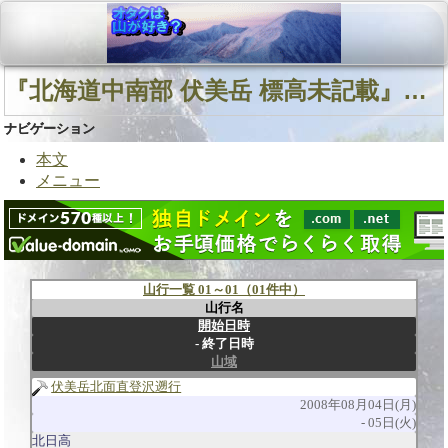
『北海道中南部 伏美岳 標高未記載』に関連する山行
ナビゲーション
本文
メニュー
山行一覧 01～01（01件中）
山行名
開始日時
終了日時
山域
伏美岳北面直登沢遡行
2008年08月04日(月)
05日(火)
北日高