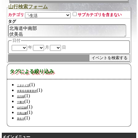
山行検索フォーム
カテゴリ
サブカテゴリを含まない
タグ
日付
年
月
日
タグによる絞り込み
(1)
ニタナイ川
(1)
伏美岳北面直登沢
(1)
北日高
(1)
十勝川
(1)
山行記録
(1)
日高山脈
(1)
美生川
メインメニュー