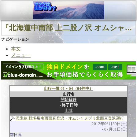
『北海道中南部 上二股ノ沢 オムシャヌプリ』に関連する山行
ナビゲーション
本文
メニュー
山行一覧 01～04（04件中）
山行名
開始日時
終了日時
山域
沢訓練 野塚岳南西面直登沢・オムシャヌプリ北面直登沢遡行
2012年06月30日(土)
07月01日(日)
南日高