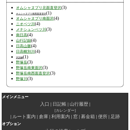
(3)
オムシャヌプリ北面直登沢
(1)
オムシャヌプリ南西面直登沢
(4)
オムシャヌプリ南面沢
(4)
ニオベツ川
(3)
メナシュンベツ川
(4)
南日高
(4)
山行記録
(4)
日高山脈
(4)
日高幌別川
(1)
沢訓練
(3)
野塚岳
(3)
野塚岳南東面沢
(3)
野塚岳南西面直登沢
(3)
野塚川
メインメニュー
入口
日記帳
山行履歴
カレンダー
ルート案内
倉庫
利用案内
窓
募金箱
便所
足跡
オプション