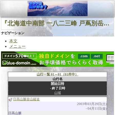
『北海道中南部 一八二三峰 戸蔦別岳』に関連する山行
ナビゲーション
本文
メニュー
山行一覧 01～01（01件中）
山行名
開始日時
終了日時
山域
日高山脈全山縦走
2003年03月29日(土)
04月11日(金)
日高山脈