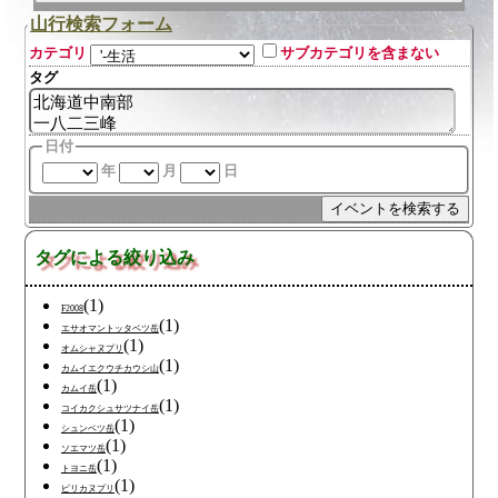
山行検索フォーム
カテゴリ
サブカテゴリを含まない
タグ
日付
年
月
日
タグによる絞り込み
(1)
F2008
(1)
エサオマントッタベツ岳
(1)
オムシャヌプリ
(1)
カムイエクウチカウシ山
(1)
カムイ岳
(1)
コイカクシュサツナイ岳
(1)
シュンベツ岳
(1)
ソエマツ岳
(1)
トヨニ岳
(1)
ピリカヌプリ