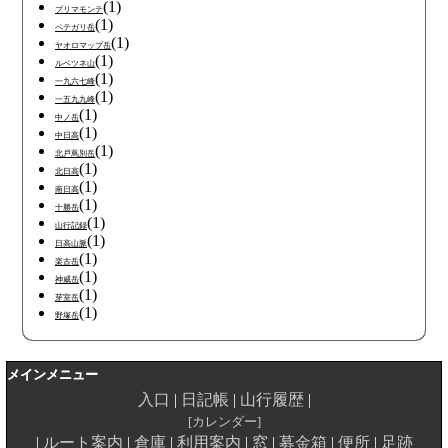
(1)
プリマモンテ
(1)
ペテガリ岳
(1)
ヤオロマップ岳
(1)
ルベツネ山
(1)
一九六七峰
(1)
一五九九峰
(1)
中ノ岳
(1)
中日高
(1)
北戸蔦別岳
(1)
北日高
(1)
南日高
(1)
十勝岳
(1)
山行記録
(1)
日高山脈
(1)
楽古岳
(1)
神威岳
(1)
芽室岳
(1)
野塚岳
メインメニュー
入口
日記帳
山行履歴
カレンダー
ルート案内
倉庫
利用案内
窓
募金箱
便所
足跡