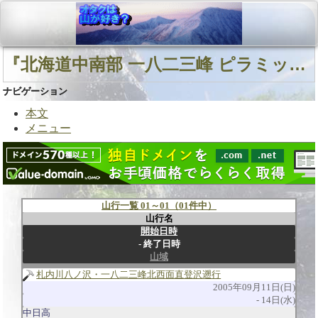
『北海道中南部 一八二三峰 ピラミッド峰』に関連する山行
ナビゲーション
本文
メニュー
山行一覧 01～01（01件中）
山行名
開始日時
終了日時
山域
札内川八ノ沢・一八二三峰北西面直登沢遡行
2005年09月11日(日)
14日(水)
中日高