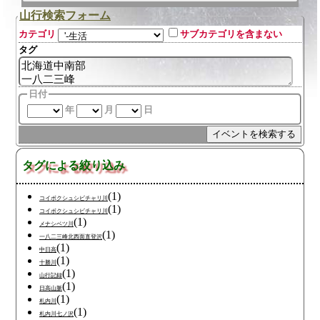
山行検索フォーム
カテゴリ
サブカテゴリを含まない
タグ
日付
年
月
日
タグによる絞り込み
(1)
コイボクシュシビチャリ川
(1)
コイボクシュシビチャリ川
(1)
メナシベツ川
(1)
一八二三峰北西面直登沢
(1)
中日高
(1)
十勝川
(1)
山行記録
(1)
日高山脈
(1)
札内川
(1)
札内川七ノ沢