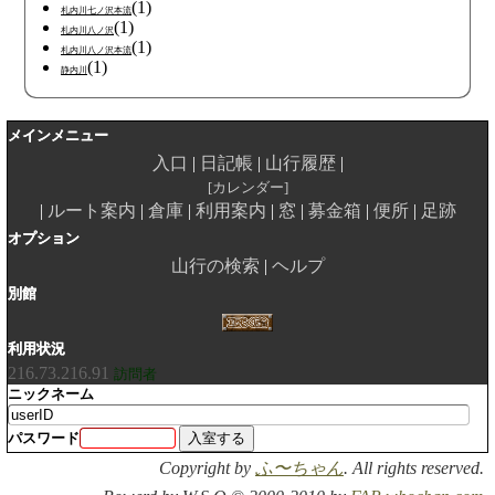
(1)
札内川七ノ沢本流
(1)
札内川八ノ沢
(1)
札内川八ノ沢本流
(1)
静内川
メインメニュー
入口
日記帳
山行履歴
カレンダー
ルート案内
倉庫
利用案内
窓
募金箱
便所
足跡
オプション
山行の検索
ヘルプ
別館
利用状況
216.73.216.91
訪問者
ニックネーム
パスワード
Copyright by
ふ〜ちゃん
. All rights reserved.