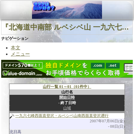
『北海道中南部 ルベシベ山 一九六七峰西面直登沢』に関連する山行
ナビゲーション
本文
メニュー
山行一覧 01～01（01件中）
山行名
開始日時
終了日時
山域
一九六七峰西面直登沢・ルベシベ山南西面直登沢遡行
2007年07月06日(金)
08日(日)
北日高