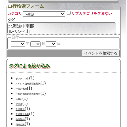
山行検索フォーム
カテゴリ
サブカテゴリを含まない
タグ
日付
年
月
日
タグによる絞り込み
(1)
ポンチロロ川
(1)
ルベシベ山南西面直登沢
(1)
一九六七峰
(1)
一九六七峰北東面直登沢
(1)
二岐沢
(1)
北日高
(1)
千呂露川
(1)
千呂露川左股
(1)
山行記録
(1)
日高山脈