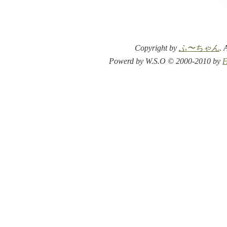
Copyright by
ふ〜ちゃん
. 
Powerd by W.S.O © 2000-2010 by
F