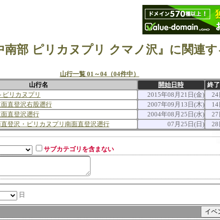
中南部 ピリカヌプリ クマノ沢』に関連す
山行一覧 01～04（04件中）
山行名
開始日時
終了
～ピリカヌプリ
2015年08月21日(金)
24
東面直登沢右股遡行
2007年09月13日(木)
14
東面直登沢遡行
2004年08月25日(水)
27
面直登沢・ピリカヌプリ南面直登沢遡行
07月25日(日)
28
サブカテゴリを含まない
日