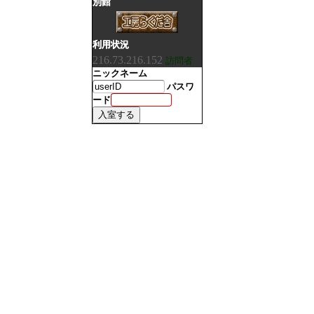
別館
利用状況
216.73.216.152
訪問者
ニックネーム
パスワ
ード