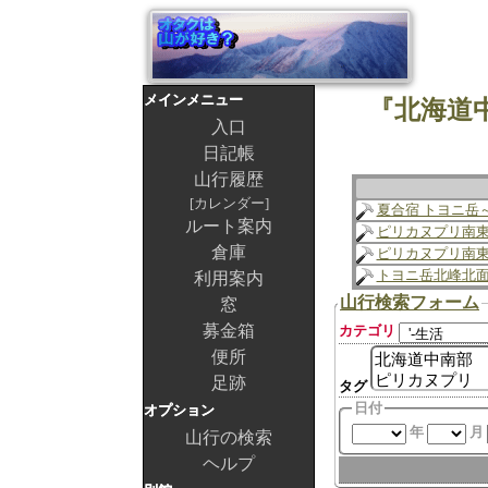
メインメニュー
『北海道
入口
日記帳
山行履歴
カレンダー
夏合宿 トヨニ岳
ルート案内
ピリカヌプリ南
倉庫
ピリカヌプリ南
トヨニ岳北峰北
利用案内
山行検索フォーム
窓
募金箱
カテゴリ
便所
足跡
タグ
日付
オプション
年
月
山行の検索
ヘルプ