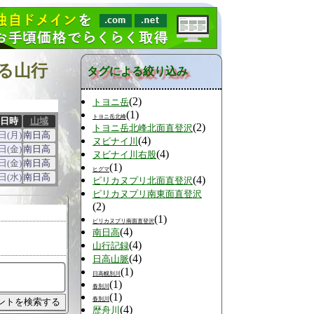
る山行
タグによる絞り込み
(2)
トヨニ岳
(1)
トヨニ岳北峰
日時
山域
(2)
トヨニ岳北峰北面直登沢
日(月)
南日高
(4)
ヌビナイ川
日(金)
南日高
(4)
ヌビナイ川右股
日(金)
南日高
(1)
ヒグマ
日(水)
南日高
(4)
ピリカヌプリ北面直登沢
ピリカヌプリ南東面直登沢
(2)
(1)
ピリカヌプリ南面直登沢
(4)
南日高
(4)
山行記録
(4)
日高山脈
(1)
日高幌別川
(1)
春別川
(1)
春別川
(4)
歴舟川