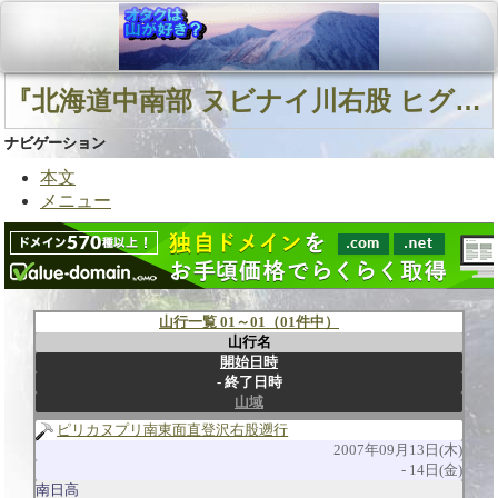
『北海道中南部 ヌビナイ川右股 ヒグマ』に関連する山行
ナビゲーション
本文
メニュー
山行一覧 01～01（01件中）
山行名
開始日時
終了日時
山域
ピリカヌプリ南東面直登沢右股遡行
2007年09月13日(木)
14日(金)
南日高