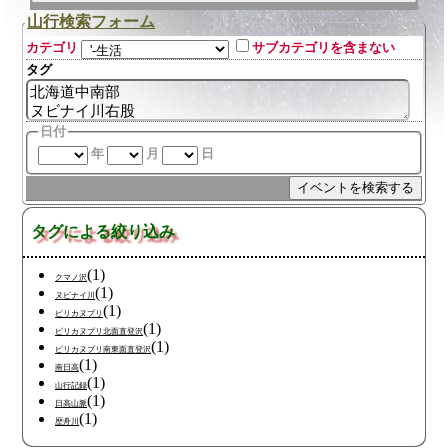
山行検索フォーム
カテゴリ
サブカテゴリを含まない
タグ
日付
年
月
日
タグによる絞り込み
(1)
クマノ沢
(1)
ヌビナイ川
(1)
ピリカヌプリ
(1)
ピリカヌプリ北面直登沢
(1)
ピリカヌプリ南東面直登沢
(1)
南日高
(1)
山行記録
(1)
日高山脈
(1)
歴舟川