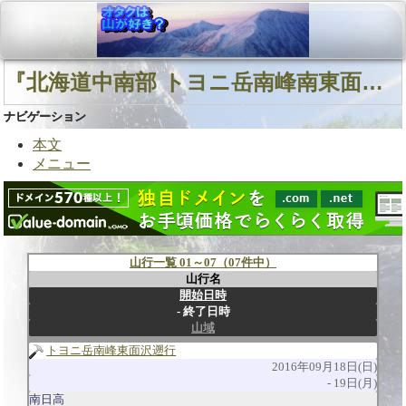
『北海道中南部 トヨニ岳南峰南東面直登沢 山行記録』に関連する山行
ナビゲーション
本文
メニュー
山行一覧 01～07（07件中）
山行名
開始日時
終了日時
山域
トヨニ岳南峰東面沢遡行
2016年09月18日(日)
19日(月)
南日高