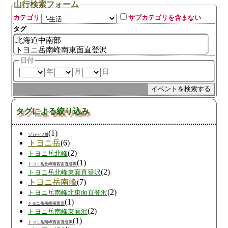
山行検索フォーム
カテゴリ
サブカテゴリを含まない
タグ
日付
年
月
日
タグによる絞り込み
(1)
ソガベツ川
トヨニ岳
(6)
(2)
トヨニ岳北峰
(1)
トヨニ岳北峰南西面直登沢
(2)
トヨニ岳北峰東面直登沢
トヨニ岳南峰
(7)
(2)
トヨニ岳南峰北東面直登沢
(1)
トヨニ岳南峰南面沢
(2)
トヨニ岳南峰東面沢
(1)
トヨニ岳南峰西面直登沢