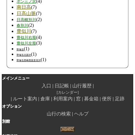
(4)
ポン三ノ沢
南日高
(7)
日高山脈
(7)
(2)
日高幌別川
(2)
春別川
豊似川
(7)
(4)
豊似川右股
(3)
豊似川左股
(1)
野塚岳
(1)
野塚岳北面沢
(1)
野塚岳西峰西面直登沢
メインメニュー
入口
日記帳
山行履歴
カレンダー
ルート案内
倉庫
利用案内
窓
募金箱
便所
足跡
オプション
山行の検索
ヘルプ
別館