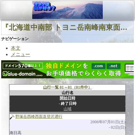
『北海道中南部 トヨニ岳南峰南東面直登沢 トヨニ岳南峰南面沢』に関連する山行
ナビゲーション
本文
メニュー
山行一覧 01～01（01件中）
山行名
開始日時
終了日時
山域
野塚岳西峰西面直登沢遡行
2006年07月01日(土)
02日(日)
南日高