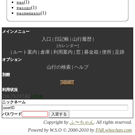
(1)
野塚岳
(1)
野塚岳北面沢
(1)
野塚岳西峰西面直登沢
メインメニュー
入口
日記帳
山行履歴
カレンダー
ルート案内
倉庫
利用案内
窓
募金箱
便所
足跡
オプション
山行の検索
ヘルプ
別館
利用状況
216.73.217.62
訪問者
ニックネーム
パスワード
Copyright by
ふ〜ちゃん
. All rights reserved.
Powerd by W.S.O © 2000-2010 by
FAR.whochan.com