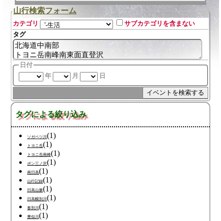
山行検索フォーム
カテゴリ
サブカテゴリを含まない
タグ
日付
年
月
日
タグによる絞り込み
(1)
ソガベツ川
(1)
トヨニ岳
(1)
トヨニ岳南峰
(1)
ポン三ノ沢
(1)
南日高
(1)
山行記録
(1)
日高山脈
(1)
日高幌別川
(1)
春別川
(1)
豊似川