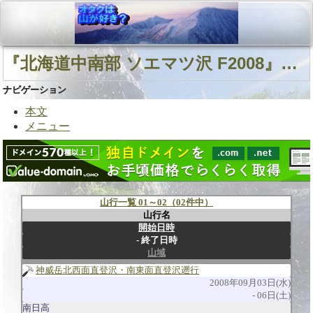
『北海道中南部 ソエマツ沢 F2008』に関連する山行
ナビゲーション
本文
メニュー
山行一覧 01～02（02件中）
山行名
開始日時
終了日時
山域
神威岳北西面直登沢・南東面直登沢遡行
2008年09月03日(水)
06日(土)
南日高