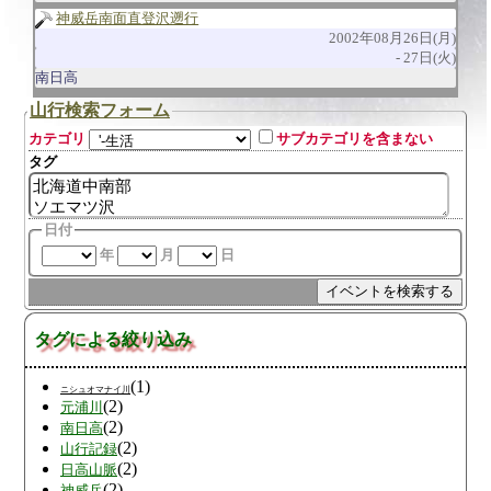
神威岳南面直登沢遡行
2002年08月26日(月)
27日(火)
南日高
山行検索フォーム
カテゴリ
サブカテゴリを含まない
タグ
日付
年
月
日
タグによる絞り込み
(1)
ニシュオマナイ川
(2)
元浦川
(2)
南日高
(2)
山行記録
(2)
日高山脈
(2)