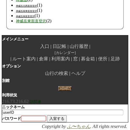
神威岳
(1)
神威岳北西面直登沢
(1)
神威岳南東面直登沢
(1)
神威岳南面直登沢
(2)
神威岳東面直登沢
メインメニュー
入口
日記帳
山行履歴
カレンダー
ルート案内
倉庫
利用案内
窓
募金箱
便所
足跡
オプション
山行の検索
ヘルプ
別館
利用状況
216.73.216.62
訪問者
ニックネーム
パスワード
Copyright by
ふ〜ちゃん
. All rights reserved.