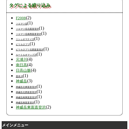
タグによる絞り込み
(2)
F2008
(1)
ソエマツ岳
(1)
ソエマツ岳北面直登沢
(1)
ソエマツ岳南西面直登沢
(1)
ニシュオマナイ川
(1)
ピリカヌプリ
(1)
ピリカヌプリ北西面直登沢
(1)
ルートルオマップ川
(4)
元浦川
(4)
南日高
(4)
日高山脈
(1)
歴舟川
(3)
神威岳
(1)
神威岳北東面直登沢
(1)
神威岳北西面直登沢
(1)
神威岳南東面直登沢
(1)
神威岳南面直登沢
(2)
神威岳東面直登沢
メインメニュー