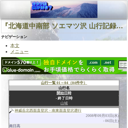
『北海道中南部 ソエマツ沢 山行記録』に関連する山行
ナビゲーション
本文
メニュー
山行一覧 01～04（04件中）
山行名
開始日時
終了日時
山域
神威岳北西面直登沢・南東面直登沢遡行
2008年09月03日(水)
06日(土)
南日高