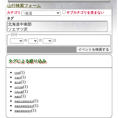
山行検索フォーム
カテゴリ
サブカテゴリを含まない
タグ
日付
年
月
日
タグによる絞り込み
(1)
F2008
(1)
元浦川
(1)
南日高
(1)
山行記録
(1)
日高山脈
(1)
神威岳
(1)
神威岳北西面直登沢
(1)
神威岳南東面直登沢
(1)
神威岳東面直登沢