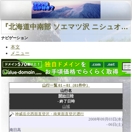
『北海道中南部 ソエマツ沢 ニシュオマナイ川』に関連する山行
ナビゲーション
本文
メニュー
山行一覧 01～01（01件中）
山行名
開始日時
終了日時
山域
神威岳北西面直登沢・南東面直登沢遡行
2008年09月03日(水)
06日(土)
南日高