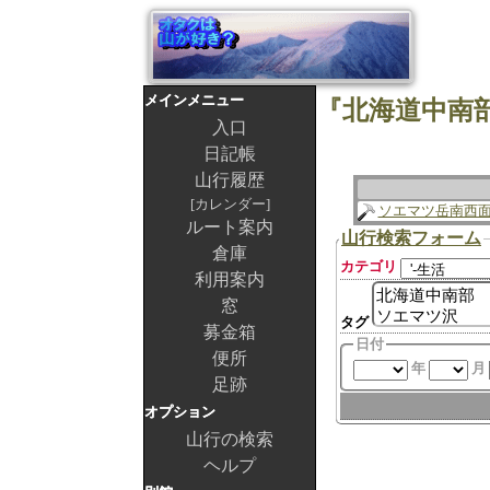
メインメニュー
入口
日記帳
山行履歴
カレンダー
ソエマツ岳南西
ルート案内
山行検索フォーム
倉庫
カテゴリ
利用案内
窓
タグ
募金箱
日付
便所
年
月
足跡
オプション
山行の検索
ヘルプ