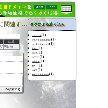
『北海道中南部 ソエマツ沢 ソエマツ岳南西面直登沢』に関連する山行
タグによる絞り込み
(1)
ソエマツ岳
(1)
ソエマツ岳北面直登沢
山域
(1)
ルートルオマップ川
火)
南日高
(1)
元浦川
(1)
南日高
(1)
山行記録
(1)
日高山脈
(1)
歴舟川
(1)
神威岳
(1)
神威岳北東面直登沢