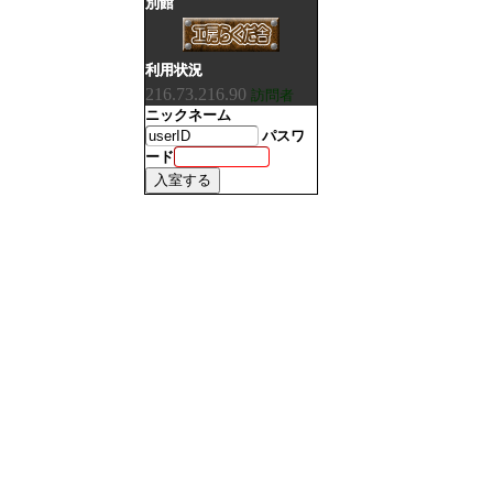
別館
利用状況
216.73.216.90
訪問者
ニックネーム
パスワ
ード