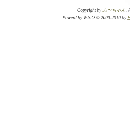
Copyright by
ふ〜ちゃん
. 
Powerd by W.S.O © 2000-2010 by
F