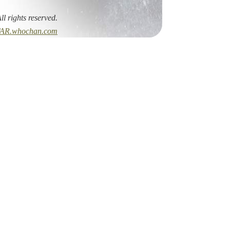
All rights reserved.
AR.whochan.com