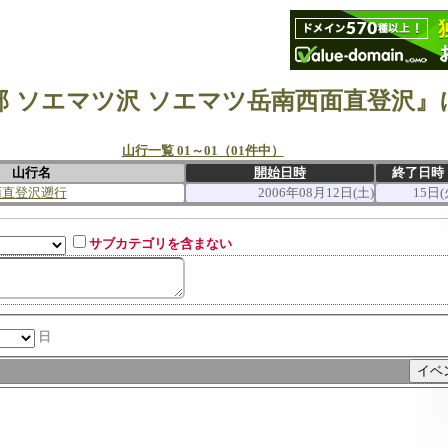
山行一覧 01～01（01件中）
山行名
開始日時
終了日時
面直登沢遡行
2006年08月12日(土)
15日(
サブカテゴリを含まない
日