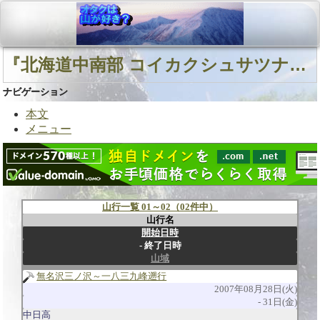
『北海道中南部 コイカクシュサツナイ川 一八三九峰』に関連する山行
ナビゲーション
本文
メニュー
山行一覧 01～02（02件中）
山行名
開始日時
終了日時
山域
無名沢三ノ沢～一八三九峰遡行
2007年08月28日(火)
31日(金)
中日高