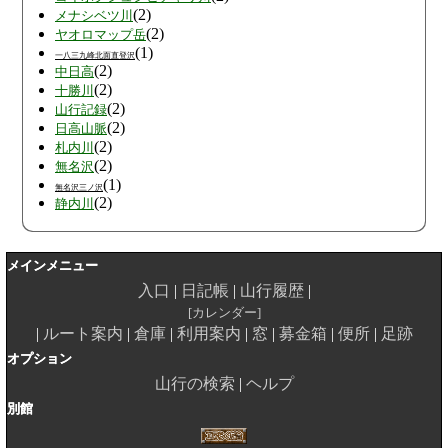
(2)
メナシベツ川
(2)
ヤオロマップ岳
(1)
一八三九峰北面直登沢
(2)
中日高
(2)
十勝川
(2)
山行記録
(2)
日高山脈
(2)
札内川
(2)
無名沢
(1)
無名沢三ノ沢
(2)
静内川
メインメニュー
入口
日記帳
山行履歴
カレンダー
ルート案内
倉庫
利用案内
窓
募金箱
便所
足跡
オプション
山行の検索
ヘルプ
別館