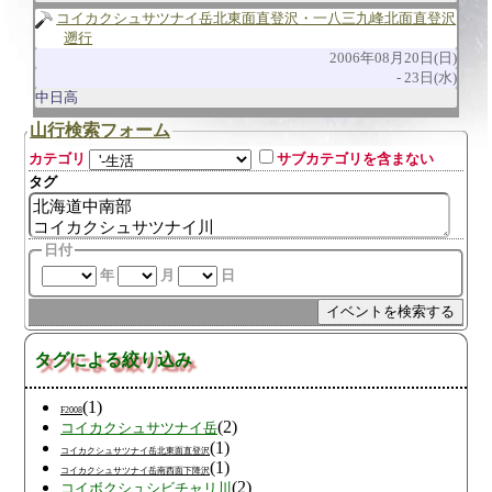
コイカクシュサツナイ岳北東面直登沢・一八三九峰北面直登沢
遡行
2006年08月20日(日)
23日(水)
中日高
山行検索フォーム
カテゴリ
サブカテゴリを含まない
タグ
日付
年
月
日
タグによる絞り込み
(1)
F2008
(2)
コイカクシュサツナイ岳
(1)
コイカクシュサツナイ岳北東面直登沢
(1)
コイカクシュサツナイ岳南西面下降沢
(2)
コイボクシュシビチャリ川