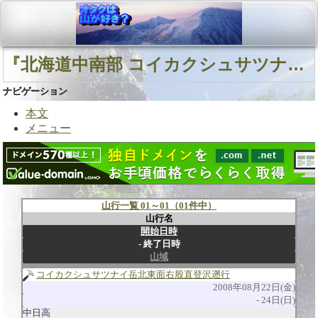
『北海道中南部 コイカクシュサツナイ川 コイカクシュサツナイ岳北東面右股直登沢』に関連する山行
ナビゲーション
本文
メニュー
山行一覧 01～01（01件中）
山行名
開始日時
終了日時
山域
コイカクシュサツナイ岳北東面右股直登沢遡行
2008年08月22日(金)
24日(日)
中日高