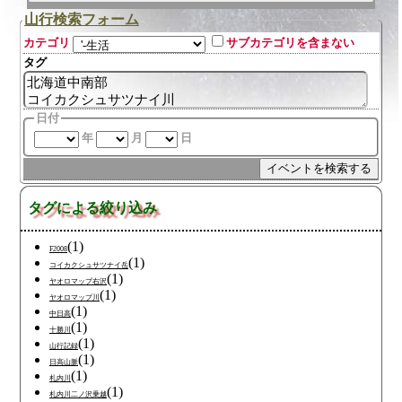
山行検索フォーム
カテゴリ
サブカテゴリを含まない
タグ
日付
年
月
日
タグによる絞り込み
(1)
F2008
(1)
コイカクシュサツナイ岳
(1)
ヤオロマップ右沢
(1)
ヤオロマップ川
(1)
中日高
(1)
十勝川
(1)
山行記録
(1)
日高山脈
(1)
札内川
(1)
札内川二ノ沢乗越