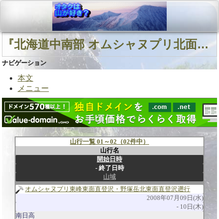
『北海道中南部 オムシャヌプリ北面直登沢 野塚岳北東面直登沢』に関連する山行
ナビゲーション
本文
メニュー
山行一覧 01～02（02件中）
山行名
開始日時
終了日時
山域
オムシャヌプリ東峰東面直登沢・野塚岳北東面直登沢遡行
2008年07月09日(水)
10日(木)
南日高