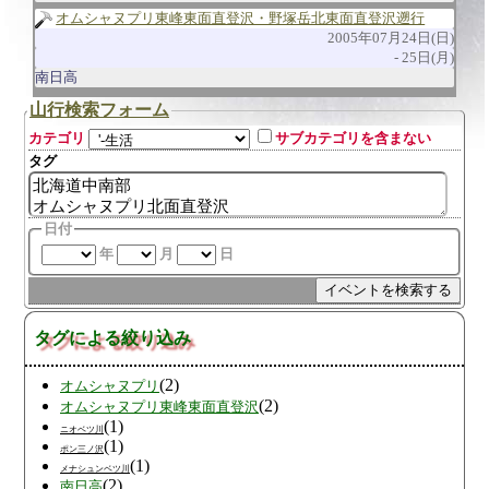
オムシャヌプリ東峰東面直登沢・野塚岳北東面直登沢遡行
2005年07月24日(日)
25日(月)
南日高
山行検索フォーム
カテゴリ
サブカテゴリを含まない
タグ
日付
年
月
日
タグによる絞り込み
(2)
オムシャヌプリ
(2)
オムシャヌプリ東峰東面直登沢
(1)
ニオベツ川
(1)
ポン三ノ沢
(1)
メナシュンベツ川
(2)
南日高