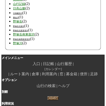
(2)
山行記録
(2)
日高山脈
(1)
日高幌別川
(1)
豊似川
(2)
野塚岳
(1)
野塚岳北面沢
(1)
野塚岳北面直登沢
(2)
野塚岳南東面沢
(1)
野塚岳南西面直登沢
(2)
野塚川
メインメニュー
入口
日記帳
山行履歴
カレンダー
ルート案内
倉庫
利用案内
窓
募金箱
便所
足跡
オプション
山行の検索
ヘルプ
別館
利用状況