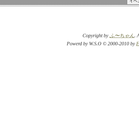
Copyright by
ふ〜ちゃん
. 
Powerd by W.S.O © 2000-2010 by
F