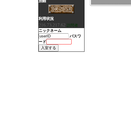
別館
利用状況
216.73.217.62
訪問者
ニックネーム
パスワ
ード