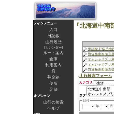
メインメニュー
入口
日記帳
山行履歴
カレンダー
沢訓練 野塚岳南
ルート案内
野塚岳南西面直
倉庫
オムシャヌプリ
オムシャヌプリ
利用案内
野塚岳南西面直
窓
山行検索フォーム
募金箱
カテゴリ
便所
足跡
タグ
オプション
日付
山行の検索
年
月
ヘルプ