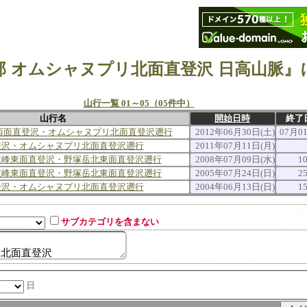
山行一覧 01～05（05件中）
山行名
開始日時
終了
西面直登沢・オムシャヌプリ北面直登沢遡行
2012年06月30日(土)
07月0
登沢・オムシャヌプリ北面直登沢遡行
2011年07月11日(月)
東峰東面直登沢・野塚岳北東面直登沢遡行
2008年07月09日(水)
1
東峰東面直登沢・野塚岳北東面直登沢遡行
2005年07月24日(日)
2
登沢・オムシャヌプリ北面直登沢遡行
2004年06月13日(日)
1
サブカテゴリを含まない
日