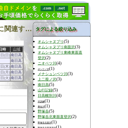
『北海道中南部 オムシャヌプリ北面直登沢 日高山脈』に関連する山行
タグによる絞り込み
(5)
オムシャヌプリ
(3)
オムシャヌプリ南面沢
日時
山域
オムシャヌプリ東峰東面直
1日(日)
南日高
(2)
登沢
南日高
(4)
ニオベツ川
0日(木)
南日高
(1)
ポン三ノ沢
5日(月)
南日高
(3)
メナシュンベツ川
5日(火)
南日高
(3)
上二股ノ沢
(5)
南日高
(5)
山行記録
(4)
日高幌別川
(1)
沢訓練
(1)
豊似川
(5)
野塚岳
(2)
野塚岳北東面直登沢
(1)
野塚岳北面沢
(1)
野塚岳北面直登沢