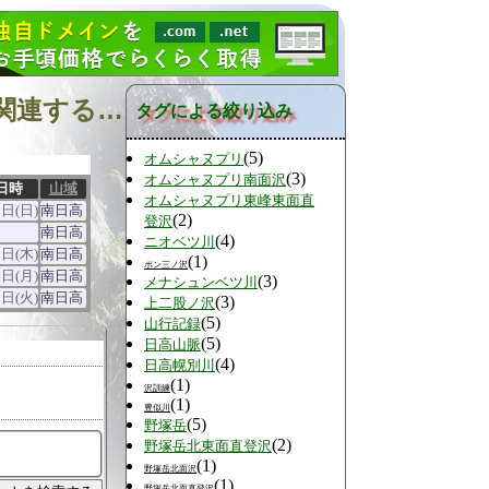
『北海道中南部 オムシャヌプリ北面直登沢 南日高』に関連する山行
タグによる絞り込み
(5)
オムシャヌプリ
(3)
オムシャヌプリ南面沢
日時
山域
オムシャヌプリ東峰東面直
1日(日)
南日高
(2)
登沢
南日高
(4)
ニオベツ川
0日(木)
南日高
(1)
ポン三ノ沢
5日(月)
南日高
(3)
メナシュンベツ川
5日(火)
南日高
(3)
上二股ノ沢
(5)
山行記録
(5)
日高山脈
(4)
日高幌別川
(1)
沢訓練
(1)
豊似川
(5)
野塚岳
(2)
野塚岳北東面直登沢
(1)
野塚岳北面沢
(1)
野塚岳北面直登沢