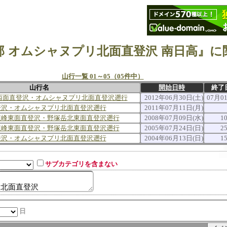
山行一覧 01～05（05件中）
山行名
開始日時
終了
西面直登沢・オムシャヌプリ北面直登沢遡行
2012年06月30日(土)
07月0
登沢・オムシャヌプリ北面直登沢遡行
2011年07月11日(月)
東峰東面直登沢・野塚岳北東面直登沢遡行
2008年07月09日(水)
1
東峰東面直登沢・野塚岳北東面直登沢遡行
2005年07月24日(日)
2
登沢・オムシャヌプリ北面直登沢遡行
2004年06月13日(日)
1
サブカテゴリを含まない
日