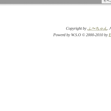
Copyright by
ふ〜ちゃん
. 
Powerd by W.S.O © 2000-2010 by
F