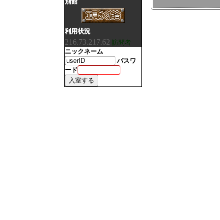
別館
利用状況
216.73.217.62
訪問者
ニックネーム
パスワ
ード