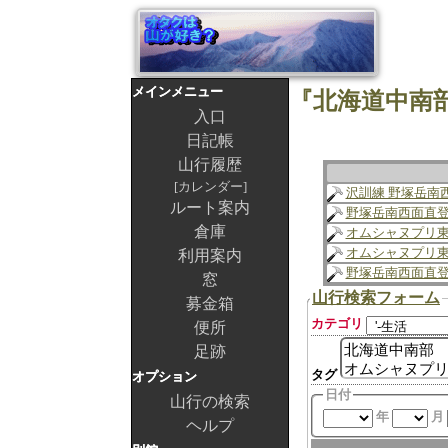
メインメニュー
入口
日記帳
山行履歴
カレンダー
沢訓練 野塚岳南
ルート案内
野塚岳南西面直
倉庫
オムシャヌプリ
オムシャヌプリ
利用案内
野塚岳南西面直
窓
山行検索フォーム
募金箱
カテゴリ
便所
足跡
タグ
オプション
日付
山行の検索
年
月
ヘルプ