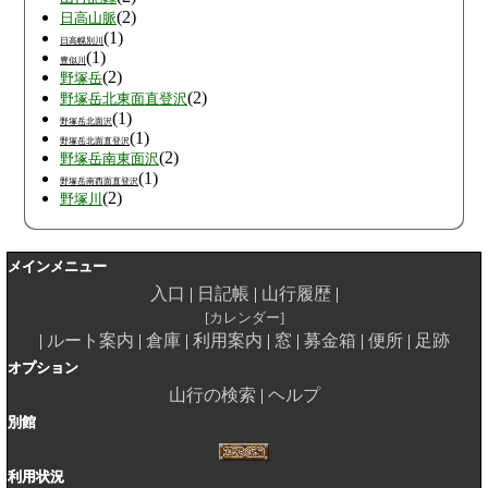
(2)
日高山脈
(1)
日高幌別川
(1)
豊似川
(2)
野塚岳
(2)
野塚岳北東面直登沢
(1)
野塚岳北面沢
(1)
野塚岳北面直登沢
(2)
野塚岳南東面沢
(1)
野塚岳南西面直登沢
(2)
野塚川
メインメニュー
入口
日記帳
山行履歴
カレンダー
ルート案内
倉庫
利用案内
窓
募金箱
便所
足跡
オプション
山行の検索
ヘルプ
別館
利用状況