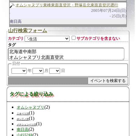
オムシャヌプリ東峰東面直登沢・野塚岳北東面直登沢遡行
2005年07月24日(日)
25日(月)
南日高
山行検索フォーム
カテゴリ
サブカテゴリを含まない
タグ
日付
年
月
日
タグによる絞り込み
(2)
オムシャヌプリ
(1)
ニオベツ川
(1)
ポン三ノ沢
(1)
メナシュンベツ川
(2)
南日高
(2)
山行記録