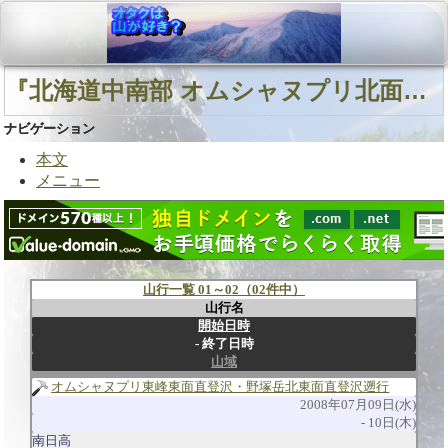
『北海道中南部 オムシャヌプリ北面直登沢 オムシャヌプリ東峰東面直登沢』に関連する山行
ナビゲーション
本文
メニュー
山行一覧 01～02（02件中）
山行名
開始日時
終了日時
山域
オムシャヌプリ東峰東面直登沢・野塚岳北東面直登沢遡行
2008年07月09日(水)
10日(木)
南日高