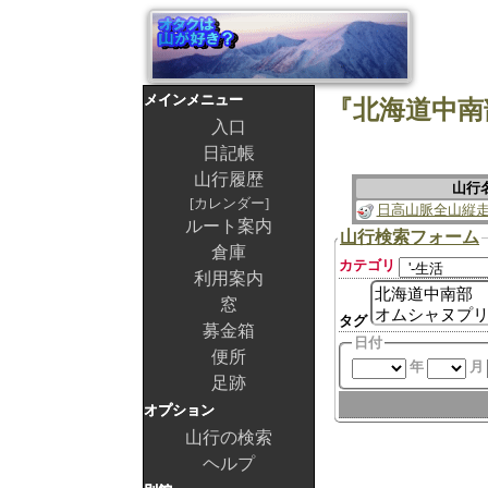
メインメニュー
『北海道中南
入口
日記帳
山行履歴
山行
カレンダー
日高山脈全山縦
ルート案内
山行検索フォーム
倉庫
カテゴリ
利用案内
窓
タグ
募金箱
日付
便所
年
月
足跡
オプション
山行の検索
ヘルプ