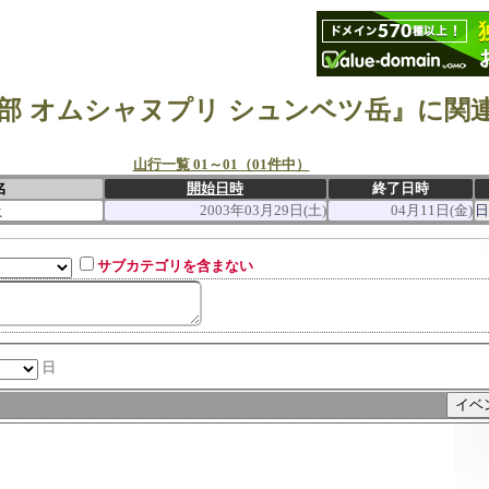
部 オムシャヌプリ シュンベツ岳』に関
山行一覧 01～01（01件中）
名
開始日時
終了日時
走
2003年03月29日(土)
04月11日(金)
日
サブカテゴリを含まない
日