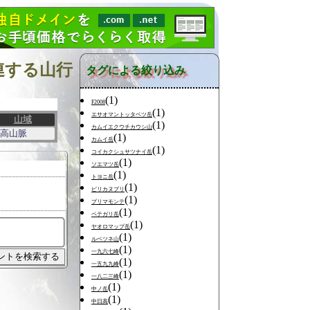
連する山行
タグによる絞り込み
(1)
F2008
(1)
エサオマントッタベツ岳
山域
(1)
カムイエクウチカウシ山
高山脈
(1)
カムイ岳
(1)
コイカクシュサツナイ岳
(1)
ソエマツ岳
(1)
トヨニ岳
(1)
ピリカヌプリ
(1)
プリマモンテ
(1)
ペテガリ岳
(1)
ヤオロマップ岳
(1)
ルベツネ山
(1)
一九六七峰
(1)
一五九九峰
(1)
一八二三峰
(1)
中ノ岳
(1)
中日高