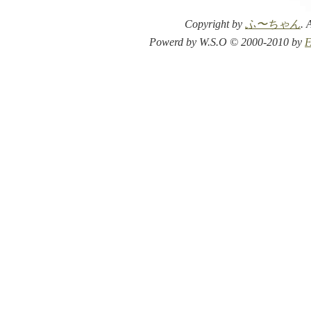
Copyright by
ふ〜ちゃん
. 
Powerd by W.S.O © 2000-2010 by
F