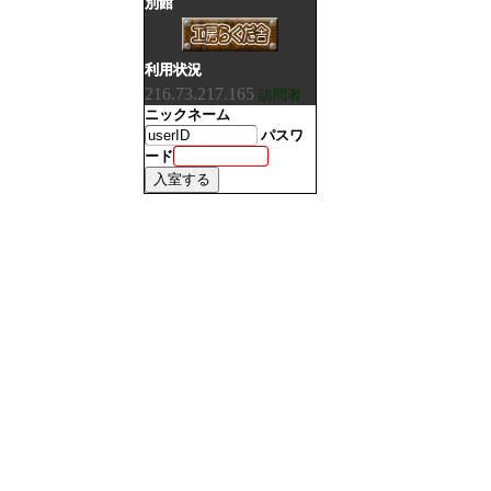
別館
利用状況
216.73.217.165
訪問者
ニックネーム
パスワ
ード