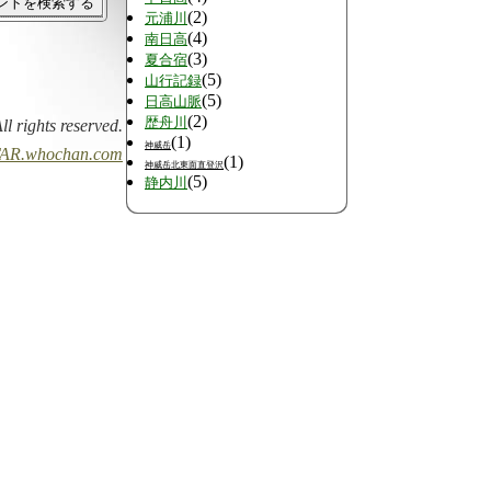
(2)
元浦川
(4)
南日高
(3)
夏合宿
(5)
山行記録
(5)
日高山脈
(2)
歴舟川
All rights reserved.
(1)
神威岳
AR.whochan.com
(1)
神威岳北東面直登沢
(5)
静内川