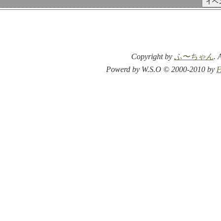
Copyright by
ふ〜ちゃん
. 
Powerd by W.S.O © 2000-2010 by
F