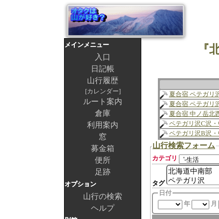
メインメニュー
『
入口
日記帳
山行履歴
カレンダー
夏合宿 ペテガリ
ルート案内
夏合宿 ペテガリ
倉庫
夏合宿 中ノ岳北
ペテガリ沢C沢・
利用案内
ペテガリ沢B沢・
窓
山行検索フォーム
募金箱
カテゴリ
便所
足跡
タグ
オプション
日付
山行の検索
年
月
ヘルプ