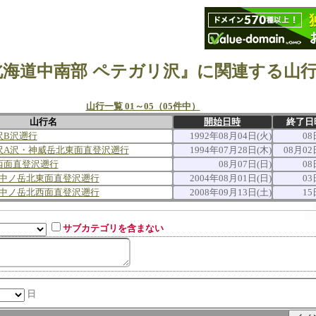
北海道中南部 ペテガリ沢』に関連する山
山行一覧 01～05（05件中）
山行名
開始日時
終了日
沢B沢遡行
1992年08月04日(火)
08
沢A沢・神威岳北東面直登沢遡行
1994年07月28日(木)
08月02
西面直登沢遡行
08月07日(日)
08
中ノ岳北東面直登沢遡行
2004年08月01日(日)
03
中ノ岳北西面直登沢遡行
2008年09月13日(土)
15
サブカテゴリを含まない
日