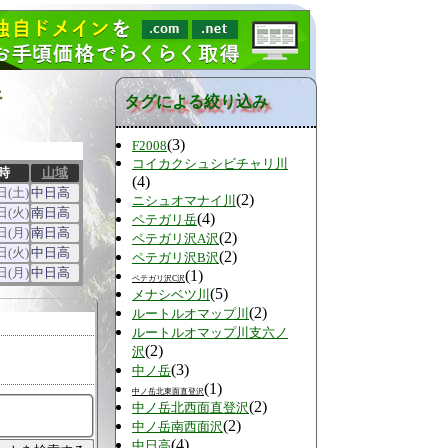
行
タグによる絞り込み
(3)
F2008
コイカクシュシビチャリ川
時
山域
(4)
日(土)
中日高
(2)
ニシュオマナイ川
日(火)
南日高
(4)
ペテガリ岳
日(月)
南日高
(2)
ペテガリ沢A沢
日(火)
中日高
(2)
ペテガリ沢B沢
日(月)
中日高
(1)
ペテガリ沢C沢
(5)
メナシベツ川
(2)
ルートルオマップ川
ルートルオマップ川支六ノ
(2)
沢
(3)
中ノ岳
(1)
中ノ岳北東面直登沢
(2)
中ノ岳北西面直登沢
(2)
中ノ岳南西面沢
(4)
中日高