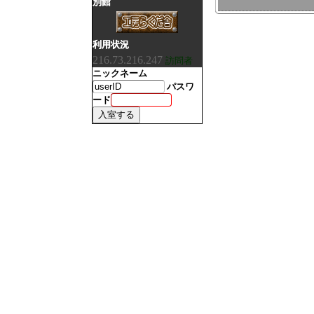
別館
利用状況
216.73.216.247
訪問者
ニックネーム
パスワ
ード