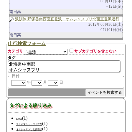
08月11日(木)
12日(金)
南日高
沢訓練 野塚岳南西面直登沢・オムシャヌプリ北面直登沢遡行
2012年06月30日(土)
07月01日(日)
南日高
山行検索フォーム
カテゴリ
サブカテゴリを含まない
タグ
日付
年
月
日
タグによる絞り込み
(1)
F2008
(1)
エサオマントッタベツ岳
(1)
オムシャヌプリ北西面沢