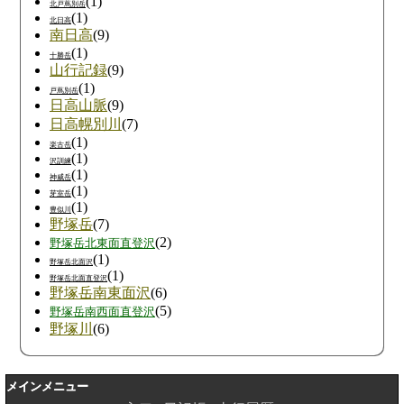
(1)
北戸蔦別岳
(1)
北日高
南日高
(9)
(1)
十勝岳
山行記録
(9)
(1)
戸蔦別岳
日高山脈
(9)
日高幌別川
(7)
(1)
楽古岳
(1)
沢訓練
(1)
神威岳
(1)
芽室岳
(1)
豊似川
野塚岳
(7)
(2)
野塚岳北東面直登沢
(1)
野塚岳北面沢
(1)
野塚岳北面直登沢
野塚岳南東面沢
(6)
(5)
野塚岳南西面直登沢
野塚川
(6)
メインメニュー