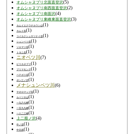
(5)
オムシャヌプリ北面直登沢
(2)
オムシャヌプリ南西面直登沢
(4)
オムシャヌプリ南面沢
(3)
オムシャヌプリ東峰東面直登沢
(1)
カムイエクウチカウシ山
(1)
カムイ岳
(1)
コイカクシュサツナイ岳
(1)
シュンベツ岳
(1)
ソエマツ岳
(1)
トヨニ岳
ニオベツ川
(7)
(1)
ピリカヌプリ
(1)
プリマモンテ
(1)
ペテガリ岳
(1)
ポン三ノ沢
メナシュンベツ川
(6)
(1)
ヤオロマップ岳
(1)
ルベツネ山
(1)
一九六七峰
(1)
一五九九峰
(1)
一八二三峰
(4)
上二股ノ沢
(1)
中ノ岳
(1)
中日高