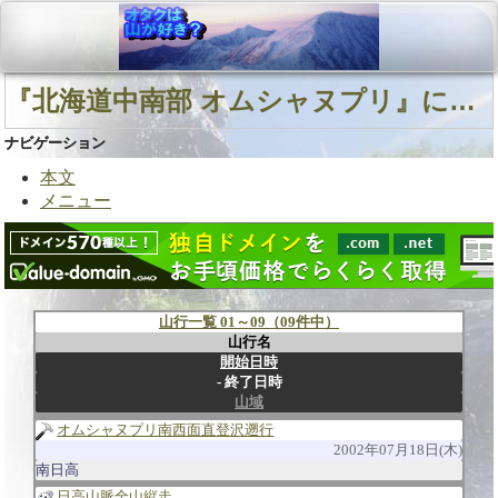
『北海道中南部 オムシャヌプリ』に関連する山行
ナビゲーション
本文
メニュー
山行一覧 01～09（09件中）
山行名
開始日時
終了日時
山域
オムシャヌプリ南西面直登沢遡行
2002年07月18日(木)
南日高
日高山脈全山縦走