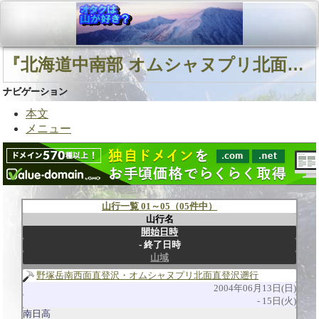
『北海道中南部 オムシャヌプリ北面直登沢』に関連する山行
ナビゲーション
本文
メニュー
山行一覧 01～05（05件中）
山行名
開始日時
終了日時
山域
野塚岳南西面直登沢・オムシャヌプリ北面直登沢遡行
2004年06月13日(日)
15日(火)
南日高