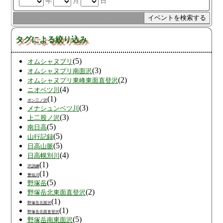
年
月
日
タグによる絞り込み
(5)
オムシャヌプリ
(3)
オムシャヌプリ南面沢
(2)
オムシャヌプリ東峰東面直登沢
(4)
ニオベツ川
(1)
ポン三ノ沢
(3)
メナシュンベツ川
(3)
上二股ノ沢
(5)
南日高
(5)
山行記録
(5)
日高山脈
(4)
日高幌別川
(1)
沢訓練
(1)
豊似川
(5)
野塚岳
(2)
野塚岳北東面直登沢
(1)
野塚岳北面沢
(1)
野塚岳北面直登沢
(5)
野塚岳南東面沢