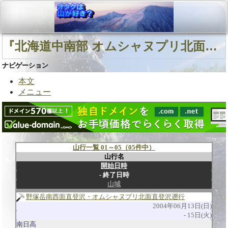
『北海道中南部 オムシャヌプリ北面直登沢』に関連する山行
ナビゲーション
本文
メニュー
山行一覧 01～05（05件中）
山行名
開始日時
終了日時
山域
野塚岳南西面直登沢・オムシャヌプリ北面直登沢遡行
2004年06月13日(日)
15日(火)
南日高