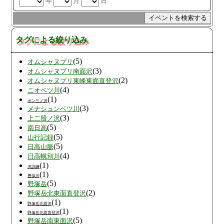
年
月
日
タグによる絞り込み
(5)
オムシャヌプリ
(3)
オムシャヌプリ南面沢
(2)
オムシャヌプリ東峰東面直登沢
(4)
ニオベツ川
(1)
ポン三ノ沢
(3)
メナシュンベツ川
(3)
上二股ノ沢
(5)
南日高
(5)
山行記録
(5)
日高山脈
(4)
日高幌別川
(1)
沢訓練
(1)
豊似川
(5)
野塚岳
(2)
野塚岳北東面直登沢
(1)
野塚岳北面沢
(1)
野塚岳北面直登沢
(5)
野塚岳南東面沢