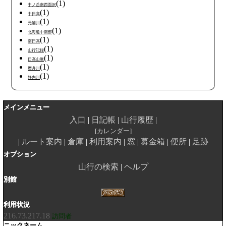
(1)
中ノ岳南西面沢
(1)
中日高
(1)
元浦川
(1)
北海道中南部
(1)
南日高
(1)
山行記録
(1)
日高山脈
(1)
歴舟川
(1)
静内川
メインメニュー
入口
日記帳
山行履歴
カレンダー
ルート案内
倉庫
利用案内
窓
募金箱
便所
足跡
オプション
山行の検索
ヘルプ
別館
利用状況
216.73.217.18
訪問者
ニックネーム