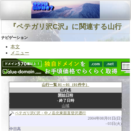
『ペテガリ沢C沢』に関連する山行
ナビゲーション
本文
メニュー
山行一覧 01～01（01件中）
山行名
開始日時
終了日時
山域
ペテガリ沢C沢・中ノ岳北東面直登沢遡行
2004年08月01日(日)
03日(火)
中日高