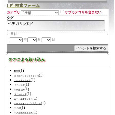
山行検索フォーム
カテゴリ
サブカテゴリを含まない
タグ
日付
年
月
日
タグによる絞り込み
(1)
F2008
(1)
コイカクシュシビチャリ川
(1)
ニシュオマナイ川
(1)
ペテガリ岳
(1)
ペテガリ沢
(1)
メナシベツ川
(1)
ルートルオマップ川
(1)
ルートルオマップ川支六ノ沢
(1)
中ノ岳
(1)
中ノ岳北東面直登沢