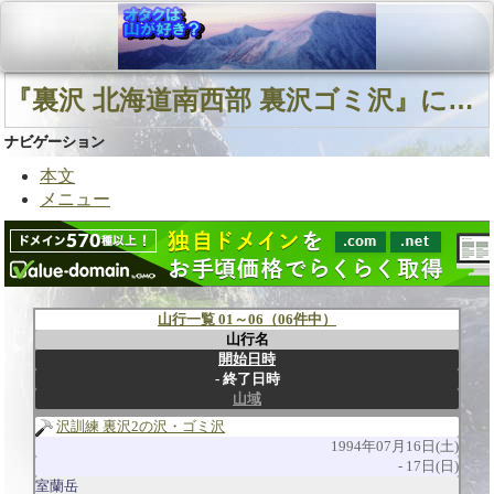
『裏沢 北海道南西部 裏沢ゴミ沢』に関連する山行
ナビゲーション
本文
メニュー
山行一覧 01～06（06件中）
山行名
開始日時
終了日時
山域
沢訓練 裏沢2の沢・ゴミ沢
1994年07月16日(土)
17日(日)
室蘭岳