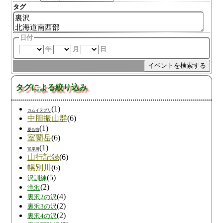
タグ
日付
年
月
日
タグによる絞り込み
(1)
カムイヌプリ
中胆振山群
(6)
(1)
夏合宿
室蘭岳
(6)
(1)
富岸川
山行記録
(6)
幌別川
(6)
(5)
沢訓練
(2)
滝沢
(4)
裏沢2の沢
(2)
裏沢3の沢
(2)
裏沢4の沢