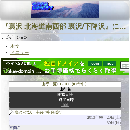
『裏沢 北海道南西部 裏沢/下降沢』に関連する山行
ナビゲーション
本文
メニュー
山行一覧 01～01（01件中）
山行名
開始日時
終了日時
山域
裏沢2の沢・中央の中央遡行
2013年06月29日(土)
30日(日)
室蘭岳