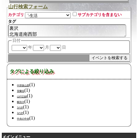
山行検索フォーム
カテゴリ
サブカテゴリを含まない
タグ
日付
年
月
日
タグによる絞り込み
(1)
中胆振山群
(1)
室蘭岳
(1)
山行記録
(1)
幌別川
(1)
2の沢
(1)
3の沢
(1)
中央の中央
メインメニュー