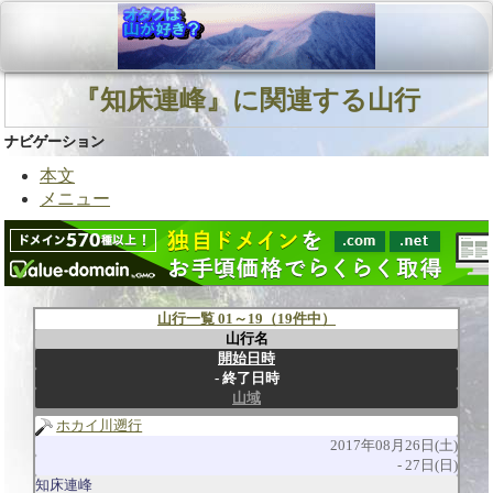
『知床連峰』に関連する山行
ナビゲーション
本文
メニュー
山行一覧 01～19（19件中）
山行名
開始日時
終了日時
山域
ホカイ川遡行
2017年08月26日(土)
27日(日)
知床連峰