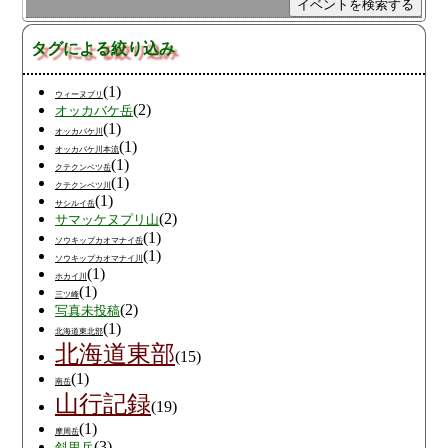
タグによる絞り込み
(1)
ウィーヌプリ
(2)
オッカバケ岳
(1)
オッカバケ川
(1)
オッカバケ川本流
(1)
クテクンベツ岳
(1)
クテクンベツ川
(1)
サシルイ岳
(2)
サマッケヌプリ山
(1)
ソウキップカオマナイ岳
(1)
ソウキップカオマナイ川
(1)
ホカイ川
(1)
三ツ峰
(2)
写真未投稿
(1)
北海道東北部
北海道東部
(15)
(1)
南岳
山行記録
(19)
(1)
摩周岳
(3)