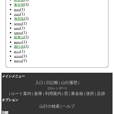
斜里岳
(3)
春合宿
(1)
標津岳
(1)
武佐岳
(2)
海別岳
(1)
知円別岳
(1)
知床岳
(1)
知西別岳
(2)
硫黄山
(1)
糠真布川
(2)
羅臼岳
(1)
羅臼川
(1)
遠音別岳
(1)
養老牛岳
メインメニュー
入口
日記帳
山行履歴
カレンダー
ルート案内
倉庫
利用案内
窓
募金箱
便所
足跡
オプション
山行の検索
ヘルプ
別館