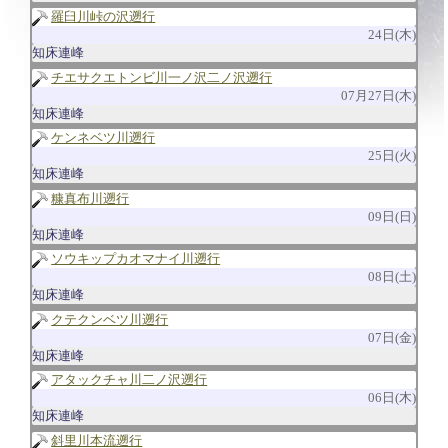
羅臼川峠の沢遡行
24日(木)
知床連峰
チエサクエトンビ川一ノ沢二ノ沢遡行
07月27日(木)
知床連峰
ケンネベツ川遡行
25日(火)
知床連峰
糠真布川遡行
09日(日)
知床連峰
ソウキップカオマナイ川遡行
08日(土)
知床連峰
クテクンベツ川遡行
07日(金)
知床連峰
アタックチャ川二ノ沢遡行
06日(木)
知床連峰
斜里川本流遡行