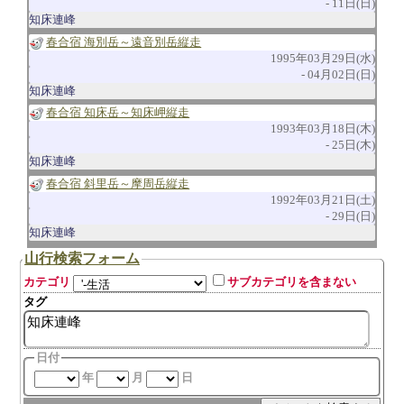
11日(日)
知床連峰
春合宿 海別岳～遠音別岳縦走
1995年03月29日(水)
04月02日(日)
知床連峰
春合宿 知床岳～知床岬縦走
1993年03月18日(木)
25日(木)
知床連峰
春合宿 斜里岳～摩周岳縦走
1992年03月21日(土)
29日(日)
知床連峰
山行検索フォーム
カテゴリ
サブカテゴリを含まない
タグ
日付
年
月
日