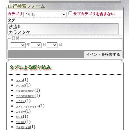
山行検索フォーム
カテゴリ
サブカテゴリを含まない
タグ
日付
年
月
日
タグによる絞り込み
(1)
キノコ
(1)
チロロ岳
(1)
チロロ岳南面右沢
(1)
チロロ岳南面左沢
(1)
ナラタケ
(1)
ヌメリスギタケモドキ
(1)
ムキタケ
(1)
北日高
(1)
千呂露川
(1)
千呂露川左股