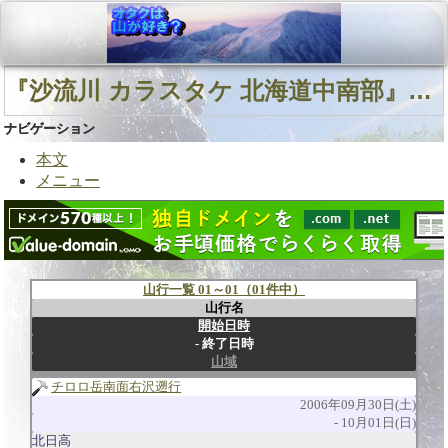
『沙流川 カラスタケ 北海道中南部』に関連する山行
ナビゲーション
本文
メニュー
山行一覧 01～01（01件中）
山行名
開始日時
終了日時
山域
チロロ岳南面右沢遡行
2006年09月30日(土)
10月01日(日)
北日高