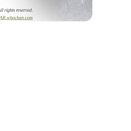
All rights reserved.
AR.whochan.com