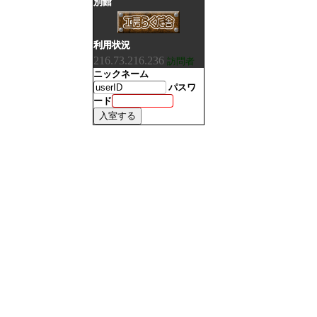
別館
利用状況
216.73.216.236
訪問者
ニックネーム
パスワ
ード