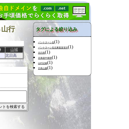
る山行
タグによる絞り込み
(1)
パンケヌーシ岳
(1)
パンケヌーシ岳北東面直登沢
時
山域
(1)
北日高
北日高
(1)
北海道中南部
(1)
山行記録
(1)
日高山脈