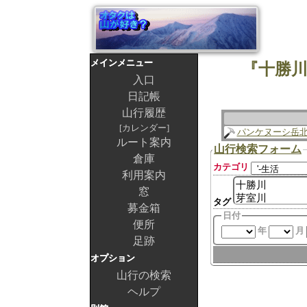
メインメニュー
『十勝川
入口
日記帳
山行履歴
カレンダー
パンケヌーシ岳
ルート案内
山行検索フォーム
倉庫
カテゴリ
利用案内
窓
タグ
募金箱
日付
便所
年
月
足跡
オプション
山行の検索
ヘルプ