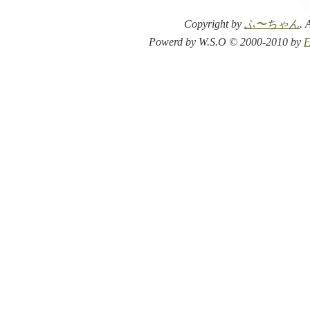
Copyright by
ふ〜ちゃん
. 
Powerd by W.S.O © 2000-2010 by
F