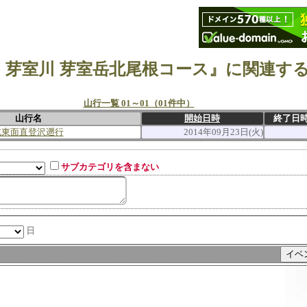
 芽室川 芽室岳北尾根コース』に関連す
山行一覧 01～01（01件中）
山行名
開始日時
終了日
北東面直登沢遡行
2014年09月23日(火)
サブカテゴリを含まない
日