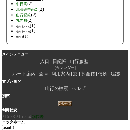
(2)
中日高
(2)
北海道中南部
(2)
山行記録
(2)
札内川
(1)
札内川八ノ沢
(1)
札内川十ノ沢
(1)
静内川
メインメニュー
入口
日記帳
山行履歴
カレンダー
ルート案内
倉庫
利用案内
窓
募金箱
便所
足跡
オプション
山行の検索
ヘルプ
別館
利用状況
216.73.216.254
訪問者
ニックネーム