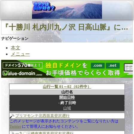
『十勝川 札内川九ノ沢 日高山脈』に関連する山行
ナビゲーション
本文
メニュー
山行一覧 01～02（02件中）
山行名
開始日時
終了日時
山域
プリマモンテ北西面直登沢遡行
このメッセージが表示されたコンテンツをご覧になりたい方は
Twitter
にて管理人にお知らせください。
一九〇三峰南東面直登沢右沢遡行