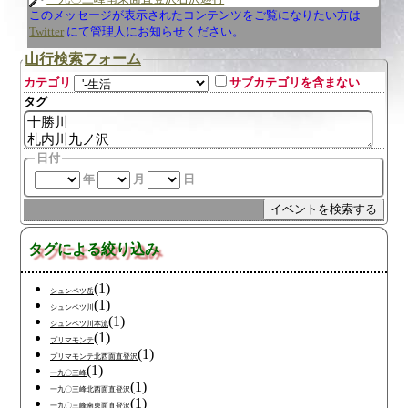
このメッセージが表示されたコンテンツをご覧になりたい方は
Twitter
にて管理人にお知らせください。
山行検索フォーム
カテゴリ
サブカテゴリを含まない
タグ
日付
年
月
日
タグによる絞り込み
(1)
シュンベツ岳
(1)
シュンベツ川
(1)
シュンベツ川本流
(1)
プリマモンテ
(1)
プリマモンテ北西面直登沢
(1)
一九〇三峰
(1)
一九〇三峰北西面直登沢
(1)
一九〇三峰南東面直登沢