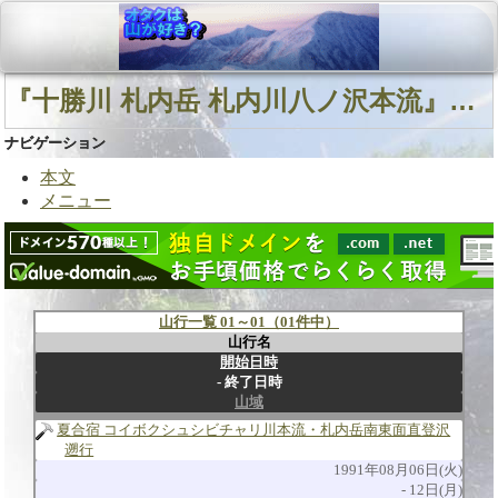
『十勝川 札内岳 札内川八ノ沢本流』に関連する山行
ナビゲーション
本文
メニュー
山行一覧 01～01（01件中）
山行名
開始日時
終了日時
山域
夏合宿 コイボクシュシビチャリ川本流・札内岳南東面直登沢
遡行
1991年08月06日(火)
12日(月)