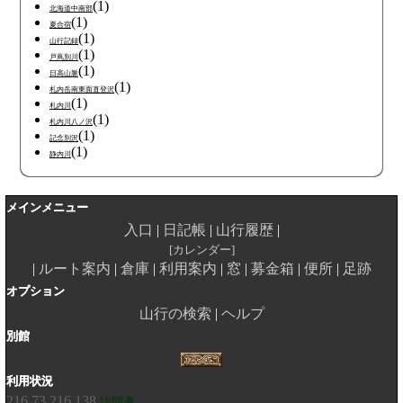
(1)
北海道中南部
(1)
夏合宿
(1)
山行記録
(1)
戸蔦別川
(1)
日高山脈
(1)
札内岳南東面直登沢
(1)
札内川
(1)
札内川八ノ沢
(1)
記念別沢
(1)
静内川
メインメニュー
入口
日記帳
山行履歴
カレンダー
ルート案内
倉庫
利用案内
窓
募金箱
便所
足跡
オプション
山行の検索
ヘルプ
別館
利用状況
216.73.216.138
訪問者