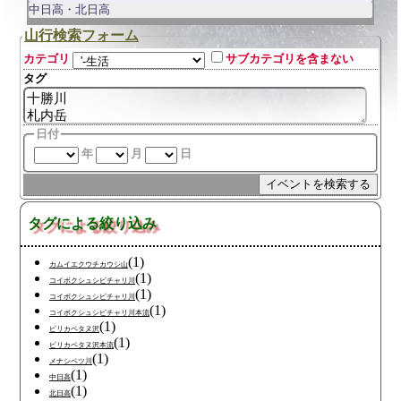
中日高・北日高
山行検索フォーム
カテゴリ
サブカテゴリを含まない
タグ
日付
年
月
日
タグによる絞り込み
(1)
カムイエクウチカウシ山
(1)
コイボクシュシビチャリ川
(1)
コイボクシュシビチャリ川
(1)
コイボクシュシビチャリ川本流
(1)
ピリカペタヌ沢
(1)
ピリカペタヌ沢本流
(1)
メナシベツ川
(1)
中日高
(1)
北日高