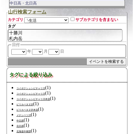
中日高・北日高
山行検索フォーム
カテゴリ
サブカテゴリを含まない
タグ
日付
年
月
日
タグによる絞り込み
(1)
コイボクシュシビチャリ川
(1)
コイボクシュシビチャリ川
(1)
コイボクシュシビチャリ川本流
(1)
ピリカペタヌ沢
(1)
ピリカペタヌ沢本流
(1)
メナシベツ川
(1)
中日高
(1)
北日高
(1)
北海道中南部