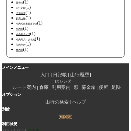
(1)
夏合宿
(1)
山行記録
(1)
戸蔦別川
(1)
日高山脈
(1)
札内岳南東面直登沢
(1)
札内川
(1)
札内川八ノ沢
(1)
札内川八ノ沢本流
(1)
記念別沢
(1)
静内川
メインメニュー
入口
日記帳
山行履歴
カレンダー
ルート案内
倉庫
利用案内
窓
募金箱
便所
足跡
オプション
山行の検索
ヘルプ
別館
利用状況
216.73.217.1
訪問者