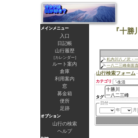
メインメニュー
『十勝
入口
日記帳
山行履歴
カレンダー
札内川八ノ沢・
ルート案内
一八二三峰南面
倉庫
山行検索フォーム
利用案内
カテゴリ
窓
募金箱
タグ
便所
日付
足跡
年
月
オプション
山行の検索
ヘルプ