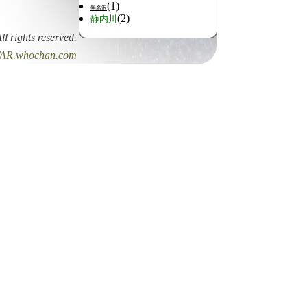
(1)
無名沢
(2)
静内川
All rights reserved.
AR.whochan.com