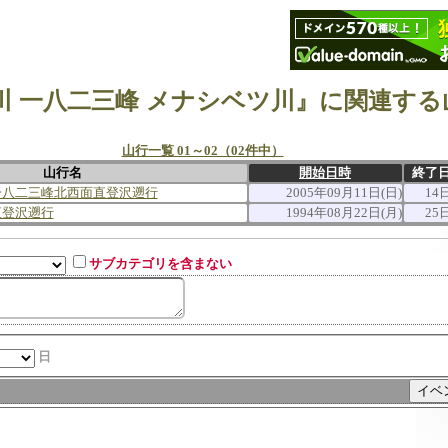
川 一八二三峰 メナシベツ川』に関連する
山行一覧 01～02（02件中）
山行名
開始日時
終了
一八二三峰北西面直登沢遡行
2005年09月11日(日)
14
直登沢遡行
1994年08月22日(月)
25
サブカテゴリを含まない
日