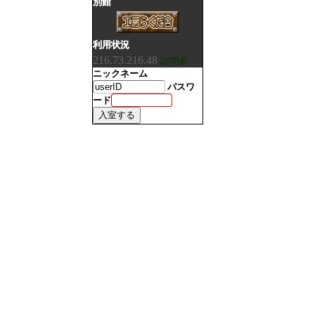
別館
利用状況
216.73.216.48
訪問者
ニックネーム
パスワ
ード