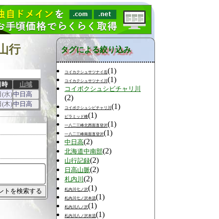
山行
タグによる絞り込み
(1)
コイカクシュサツナイ岳
(1)
コイカクシュサツナイ川
日時
山域
コイボクシュシビチャリ川
日(水)
中日高
(2)
日(木)
中日高
(1)
コイボクシュシビチャリ川
(1)
ピラミッド峰
(1)
一八二三峰北西面直登沢
(1)
一八二三峰南面直登沢
(2)
中日高
(2)
北海道中南部
(2)
山行記録
(2)
日高山脈
(2)
札内川
(1)
札内川七ノ沢
(1)
札内川七ノ沢本流
(1)
札内川八ノ沢
(1)
札内川八ノ沢本流