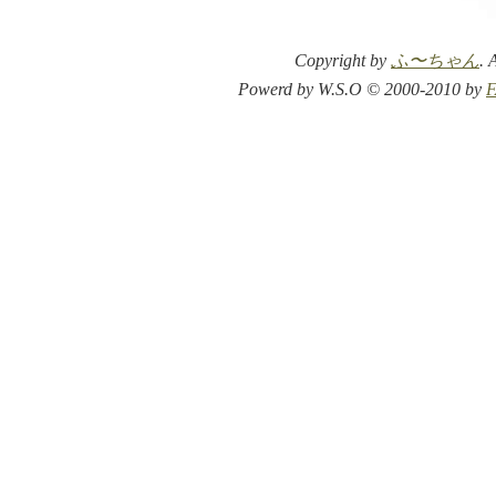
Copyright by
ふ〜ちゃん
. 
Powerd by W.S.O © 2000-2010 by
F