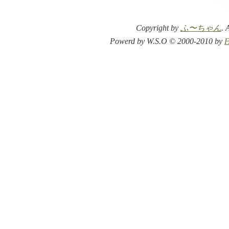
Copyright by
ふ〜ちゃん
. 
Powerd by W.S.O © 2000-2010 by
F