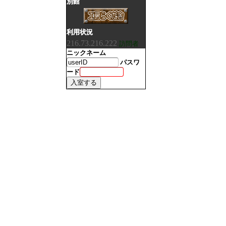
別館
利用状況
216.73.216.222
訪問者
ニックネーム
パスワ
ード