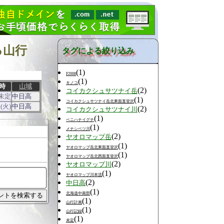
る山行
タグによる絞り込み
(1)
F2008
(1)
キノコ
時
山域
(2)
コイカクシュサツナイ岳
未定
中日高
(1)
コイカクシュサツナイ岳北東面直登沢
(火)
中日高
(2)
コイカクシュサツナイ川
(1)
ベニハナイグチ
(1)
メナシベツ川
(2)
ヤオロマップ岳
(1)
ヤオロマップ岳北東面直登沢
(1)
ヤオロマップ岳北西面直登沢
(2)
ヤオロマップ川
(1)
ヤオロマップ川本流
(2)
中日高
(1)
北海道中南部
(1)
山行計画
(1)
山行記録
(1)
未定