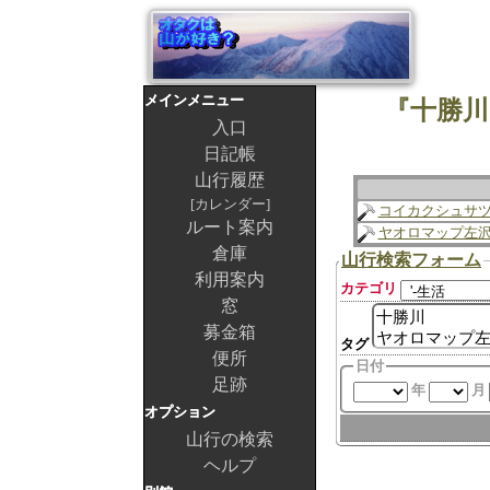
メインメニュー
『十勝川
入口
日記帳
山行履歴
カレンダー
コイカクシュサ
ルート案内
ヤオロマップ左
倉庫
山行検索フォーム
利用案内
カテゴリ
窓
募金箱
タグ
便所
日付
足跡
年
月
オプション
山行の検索
ヘルプ