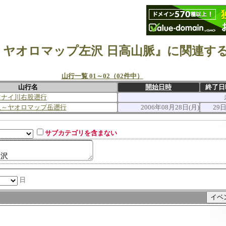
 ヤオロマップ左沢 日高山脈』に関連す
山行一覧 01～02（02件中）
山行名
開始日時
終了日
ツナイ川右股遡行
沢～ヤオロマップ岳遡行
2006年08月28日(月)
29日
サブカテゴリを含まない
日