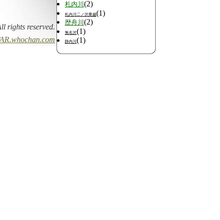
(2)
札内川
(1)
札内川二ノ沢乗越
(2)
歴舟川
All rights reserved.
(1)
無名沢
AR.whochan.com
(1)
静内川