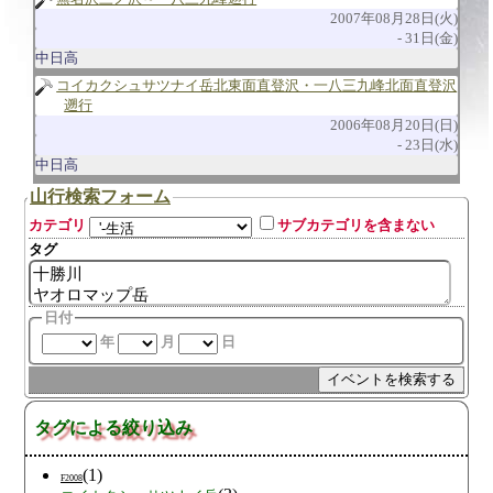
2007年08月28日(火)
31日(金)
中日高
コイカクシュサツナイ岳北東面直登沢・一八三九峰北面直登沢
遡行
2006年08月20日(日)
23日(水)
中日高
山行検索フォーム
カテゴリ
サブカテゴリを含まない
タグ
日付
年
月
日
タグによる絞り込み
(1)
F2008