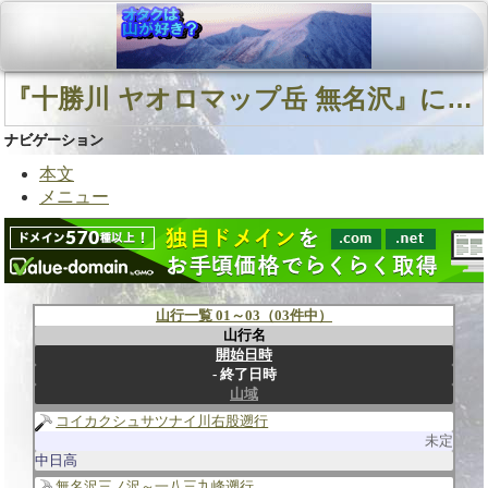
『十勝川 ヤオロマップ岳 無名沢』に関連する山行
ナビゲーション
本文
メニュー
山行一覧 01～03（03件中）
山行名
開始日時
終了日時
山域
コイカクシュサツナイ川右股遡行
未定
中日高
無名沢三ノ沢～一八三九峰遡行