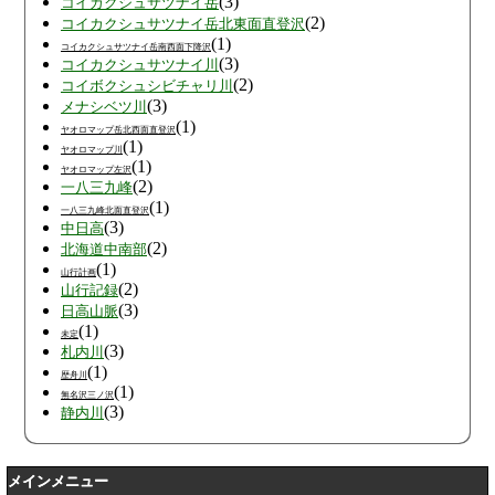
(3)
コイカクシュサツナイ岳
(2)
コイカクシュサツナイ岳北東面直登沢
(1)
コイカクシュサツナイ岳南西面下降沢
(3)
コイカクシュサツナイ川
(2)
コイボクシュシビチャリ川
(3)
メナシベツ川
(1)
ヤオロマップ岳北西面直登沢
(1)
ヤオロマップ川
(1)
ヤオロマップ左沢
(2)
一八三九峰
(1)
一八三九峰北面直登沢
(3)
中日高
(2)
北海道中南部
(1)
山行計画
(2)
山行記録
(3)
日高山脈
(1)
未定
(3)
札内川
(1)
歴舟川
(1)
無名沢三ノ沢
(3)
静内川
メインメニュー