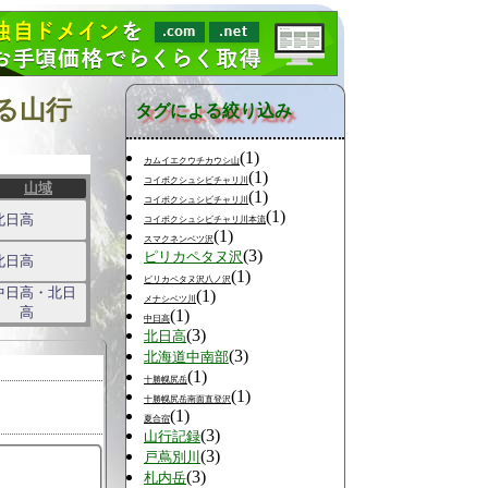
る山行
タグによる絞り込み
(1)
カムイエクウチカウシ山
(1)
コイボクシュシビチャリ川
山域
(1)
コイボクシュシビチャリ川
(1)
北日高
コイボクシュシビチャリ川本流
(1)
スマクネンベツ沢
(3)
ピリカペタヌ沢
北日高
(1)
ピリカペタヌ沢八ノ沢
中日高・北日
(1)
メナシベツ川
高
(1)
中日高
(3)
北日高
(3)
北海道中南部
(1)
十勝幌尻岳
(1)
十勝幌尻岳南面直登沢
(1)
夏合宿
(3)
山行記録
(3)
戸蔦別川
(3)
札内岳