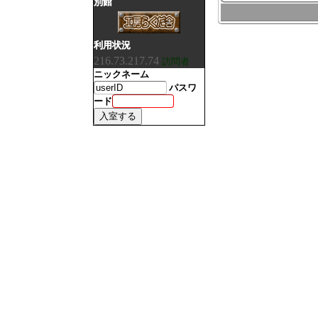
別館
利用状況
216.73.217.74
訪問者
ニックネーム
パスワ
ード