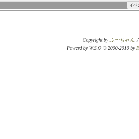
Copyright by
ふ〜ちゃん
. 
Powerd by W.S.O © 2000-2010 by
F