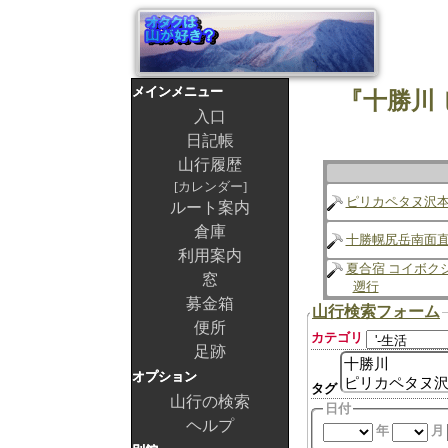
メインメニュー
『十勝川
入口
日記帳
山行履歴
カレンダー
ピリカペタヌ沢
ルート案内
倉庫
十勝幌尻岳南面
利用案内
夏合宿 コイボク
窓
遡行
募金箱
山行検索フォーム
便所
カテゴリ
足跡
オプション
タグ
山行の検索
日付
ヘルプ
年
月