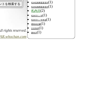
(1)
札内岳南東面直登沢
(1)
札内岳南西面直登沢
(2)
札内川
(1)
札内川八ノ沢
(1)
札内川八ノ沢本流
(1)
標高未記載
(1)
記念別沢
All rights reserved.
(1)
静内川
AR.whochan.com