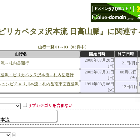
 ピリカペタヌ沢本流 日高山脈』に関連す
山行一覧 01～03（03件中）
山行名
開始日時
終了日時
2008年07月20日
本流～札内岳遡行
21日(月)
(日)
2005年07月31日
08月02日
直登沢・ピリカペタヌ沢本流～札内岳遡行
(日)
(火)
シュシビチャリ川本流・札内岳南東面直登沢
1991年08月06日
12日(月)
(火)
サブカテゴリを含まない
日