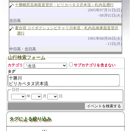
十勝幌尻岳南面直登沢・ピリカペタヌ沢本流～札内岳遡行
2005年07月31日(日)
08月02日(火)
北日高
夏合宿 コイボクシュシビチャリ川本流・札内岳南東面直登沢
遡行
1991年08月06日(火)
12日(月)
中日高・北日高
山行検索フォーム
カテゴリ
サブカテゴリを含まない
タグ
日付
年
月
日
タグによる絞り込み