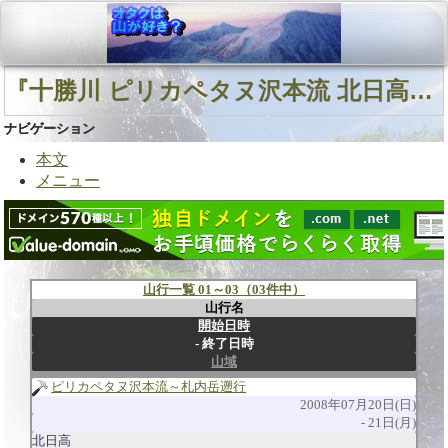
『十勝川 ピリカペタヌ沢本流 北日高』に関連する山行
ナビゲーション
本文
メニュー
山行一覧 01～03（03件中）
山行名
開始日時
終了日時
山域
ピリカペタヌ沢本流～札内岳遡行
2008年07月20日(日)
21日(月)
北日高