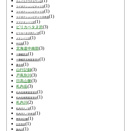
(1)
カムイエクウチカウシ山
(1)
コイボクシュシビチャリ川
(1)
コイボクシュシビチャリ川
(1)
コイボクシュシビチャリ川本流
(1)
スマクネンベツ沢
(3)
ピリカペタヌ沢
(1)
ピリカペタヌ沢八ノ沢
(1)
メナシベツ川
(1)
中日高
(3)
北海道中南部
(1)
十勝幌尻岳
(1)
十勝幌尻岳南面直登沢
(1)
夏合宿
(3)
山行記録
(3)
戸蔦別川
(3)
日高山脈
(3)
札内岳
(1)
札内岳南東面直登沢
(1)
札内岳南西面直登沢
(2)
札内川
(1)
札内川八ノ沢
(1)
札内川八ノ沢本流
(1)
標高未記載
(1)
記念別沢
(1)
静内川